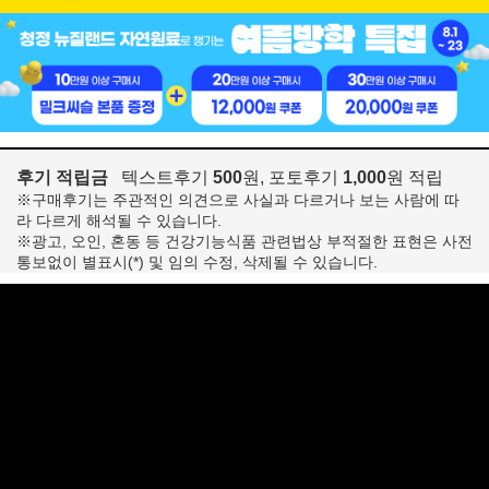
후기 적립금
텍스트후기
500
원, 포토후기
1,000
원 적립
※구매후기는 주관적인 의견으로 사실과 다르거나 보는 사람에 따
라 다르게 해석될 수 있습니다.
※광고, 오인, 혼동 등 건강기능식품 관련법상 부적절한 표현은 사전
통보없이 별표시(*) 및 임의 수정, 삭제될 수 있습니다.