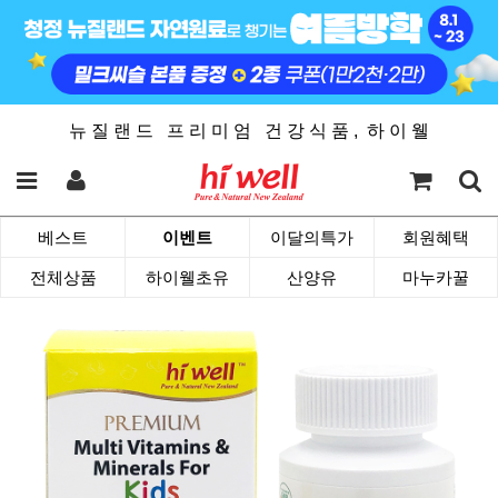
뉴 질 랜 드 프 리 미 엄 건 강 식 품 , 하 이 웰
베스트
이벤트
이달의특가
회원혜택
전체상품
하이웰초유
산양유
마누카꿀