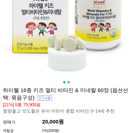
하이웰 16종 키즈 멀티 비타민 & 미네랄 60정 (옵션선
택: 묶음구성)
[21%] 5통 79,900원
함량좋고 맛도좋은 유아 어린이 종합 비타민 3~14세 추천
20,000원
판매가
적립금
1%(200원)