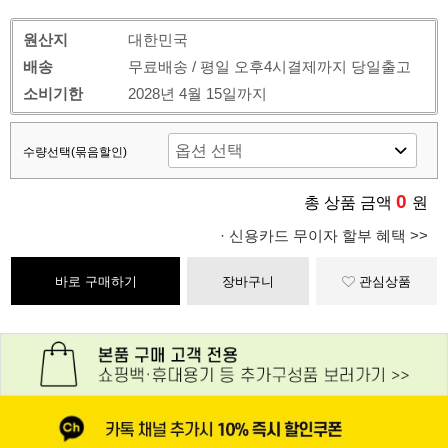
원산지
대한민국
배송
무료배송 / 평일 오후4시결제까지 당일출고
소비기한
2028년 4월 15일까지
수량선택(묶음할인)
0
총 상품 금액
원
· 신용카드 무이자 할부 혜택 >>
바로 구매하기
장바구니
관심상품