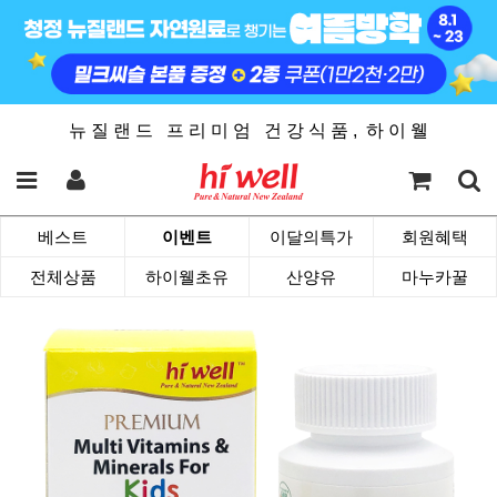
뉴 질 랜 드 프 리 미 엄 건 강 식 품 , 하 이 웰
베스트
이벤트
이달의특가
회원혜택
전체상품
하이웰초유
산양유
마누카꿀