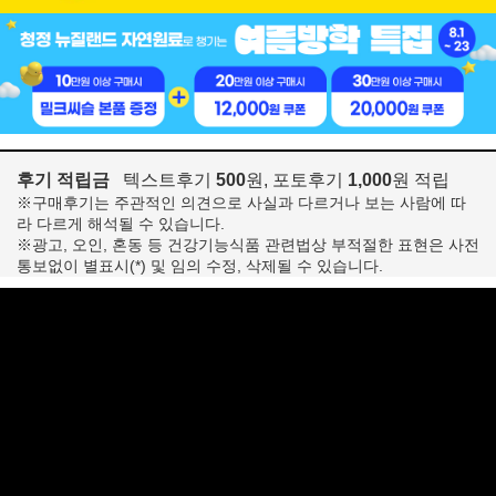
후기 적립금
텍스트후기
500
원, 포토후기
1,000
원 적립
※구매후기는 주관적인 의견으로 사실과 다르거나 보는 사람에 따
라 다르게 해석될 수 있습니다.
※광고, 오인, 혼동 등 건강기능식품 관련법상 부적절한 표현은 사전
통보없이 별표시(*) 및 임의 수정, 삭제될 수 있습니다.