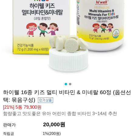
하이웰 16종 키즈 멀티 비타민 & 미네랄 60정 (옵션선
택: 묶음구성)
[21%] 5통 79,900원
함량좋고 맛도좋은 유아 어린이 종합 비타민 3~14세 추천
20,000원
판매가
적립금
1%(200원)