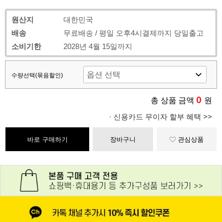
원산지
대한민국
배송
무료배송 / 평일 오후4시결제까지 당일출고
소비기한
2028년 4월 15일까지
수량선택(묶음할인)
0
총 상품 금액
원
· 신용카드 무이자 할부 혜택 >>
바로 구매하기
장바구니
관심상품