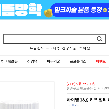
뉴 질 랜 드 프 리 미 엄 건 강 식 품 , 하 이 웰
하이웰초유
산양유
마누카꿀
프로폴리스
이벤트
[21%] 5통 79,900원
함량좋고 맛도좋은 유아 어린이 
하이웰 16종 키즈 멀티 