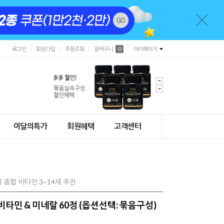
로그인
회원가입
주문조회
장바구니
0
마이페이지
이달의특가
회원혜택
고객센터
종합 비타민 3~14세 추천
비타민 & 미네랄 60정 (옵션선택: 묶음구성)