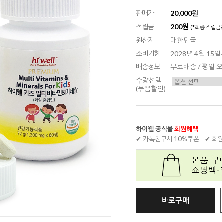
판매가
20,000원
적립금
200원
(*최종 적립금
원산지
대한민국
소비기한
2028년 4월 15
배송정보
무료배송 / 평일
수량선택
(묶음할인)
하이웰 공식몰
회원혜택
✔ 카톡친구시 10%쿠폰
✔ 회
바로구매