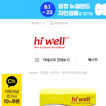
즐겨찾기
모바일앱다운
베스트
카테고리 전체보기
>
>
>
Home
성분별
비타민
멀티비타민&미네랄