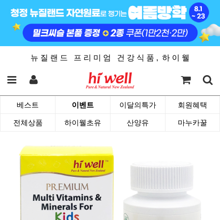
뉴 질 랜 드 프 리 미 엄 건 강 식 품 , 하 이 웰
베스트
이벤트
이달의특가
회원혜택
전체상품
하이웰초유
산양유
마누카꿀