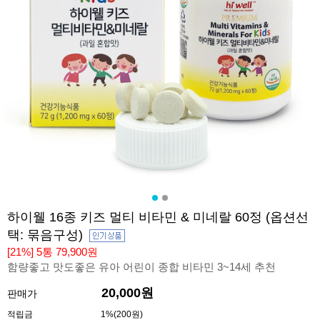
하이웰 16종 키즈 멀티 비타민 & 미네랄 60정 (옵션선
택: 묶음구성)
[21%] 5통 79,900원
함량좋고 맛도좋은 유아 어린이 종합 비타민 3~14세 추천
20,000원
판매가
적립금
1%(200원)