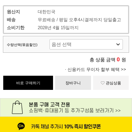
원산지
대한민국
배송
무료배송 / 평일 오후4시결제까지 당일출고
소비기한
2028년 4월 15일까지
수량선택(묶음할인)
0
총 상품 금액
원
· 신용카드 무이자 할부 혜택 >>
바로 구매하기
장바구니
관심상품