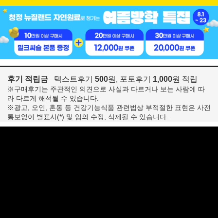
후기 적립금
텍스트후기
500
원, 포토후기
1,000
원 적립
※구매후기는 주관적인 의견으로 사실과 다르거나 보는 사람에 따
라 다르게 해석될 수 있습니다.
※광고, 오인, 혼동 등 건강기능식품 관련법상 부적절한 표현은 사전
통보없이 별표시(*) 및 임의 수정, 삭제될 수 있습니다.