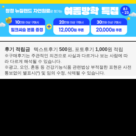
후기 적립금
텍스트후기
500
원, 포토후기
1,000
원 적립
※구매후기는 주관적인 의견으로 사실과 다르거나 보는 사람에 따
라 다르게 해석될 수 있습니다.
※광고, 오인, 혼동 등 건강기능식품 관련법상 부적절한 표현은 사전
통보없이 별표시(*) 및 임의 수정, 삭제될 수 있습니다.