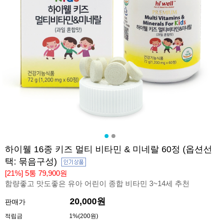
하이웰 16종 키즈 멀티 비타민 & 미네랄 60정 (옵션선
택: 묶음구성)
[21%] 5통 79,900원
함량좋고 맛도좋은 유아 어린이 종합 비타민 3~14세 추천
20,000원
판매가
적립금
1%(200원)