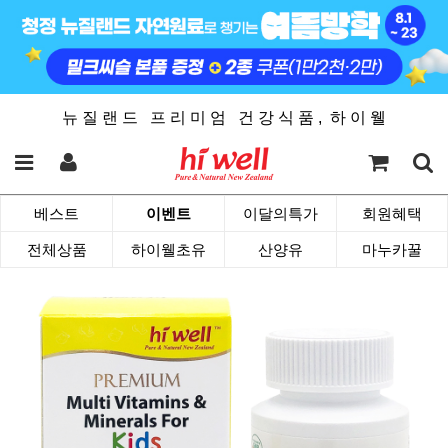
뉴 질 랜 드 프 리 미 엄 건 강 식 품 , 하 이 웰
베스트
이벤트
이달의특가
회원혜택
전체상품
하이웰초유
산양유
마누카꿀