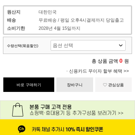
원산지
대한민국
배송
무료배송 / 평일 오후4시결제까지 당일출고
소비기한
2028년 4월 15일까지
수량선택(묶음할인)
0
총 상품 금액
원
· 신용카드 무이자 할부 혜택 >>
바로 구매하기
장바구니
관심상품