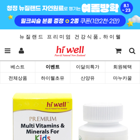
뉴 질 랜 드 프 리 미 엄 건 강 식 품 , 하 이 웰
베스트
이벤트
이달의특가
회원혜택
전체상품
하이웰초유
산양유
마누카꿀