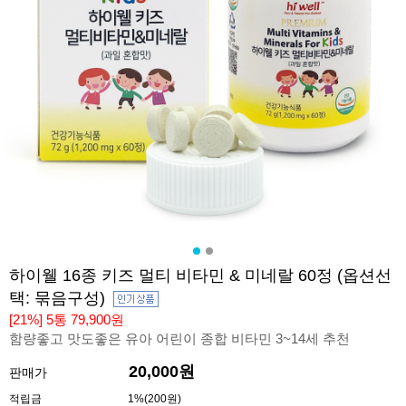
하이웰 16종 키즈 멀티 비타민 & 미네랄 60정 (옵션선
택: 묶음구성)
[21%] 5통 79,900원
함량좋고 맛도좋은 유아 어린이 종합 비타민 3~14세 추천
20,000원
판매가
적립금
1%(200원)