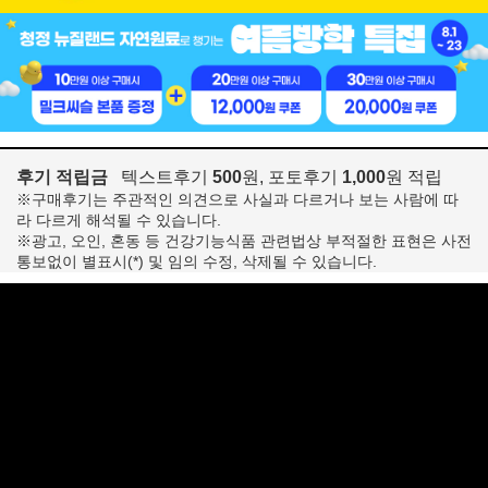
후기 적립금
텍스트후기
500
원, 포토후기
1,000
원 적립
※구매후기는 주관적인 의견으로 사실과 다르거나 보는 사람에 따
라 다르게 해석될 수 있습니다.
※광고, 오인, 혼동 등 건강기능식품 관련법상 부적절한 표현은 사전
통보없이 별표시(*) 및 임의 수정, 삭제될 수 있습니다.