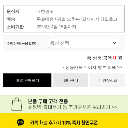
원산지
대한민국
배송
무료배송 / 평일 오후4시결제까지 당일출고
소비기한
2028년 4월 15일까지
수량선택(묶음할인)
0
총 상품 금액
원
· 신용카드 무이자 할부 혜택 >>
바로 구매하기
장바구니
관심상품