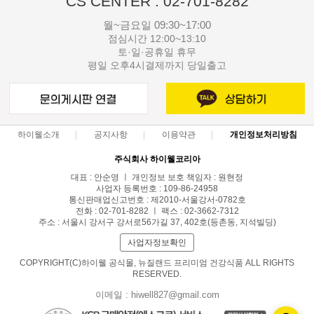
CS CENTER : 02-701-8282
월~금요일 09:30~17:00
점심시간 12:00~13:10
토·일·공휴일 휴무
평일 오후4시결제까지 당일출고
하이웰소개
공지사항
이용약관
개인정보처리방침
주식회사 하이웰코리아
대표 : 안순영 ㅣ 개인정보 보호 책임자 : 원현정
사업자 등록번호 : 109-86-24958
통신판매업신고번호 : 제2010-서울강서-0782호
전화 : 02-701-8282 ㅣ 팩스 : 02-3662-7312
주소 : 서울시 강서구 강서로56가길 37, 402호(등촌동, 지석빌딩)
사업자정보확인
COPYRIGHT(C)하이웰 공식몰, 뉴질랜드 프리미엄 건강식품 ALL RIGHTS
RESERVED.
이메일 : hiwell827@gmail.com