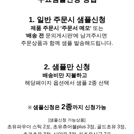
1.
일반
주문시
샘플신청
제품 주문시 '주문서 메모'
또는
'
배송 전
문의게시판'에 남겨주시면
주문상품과 함께 샘플 발송해드립니다
.
2. 샘플만 신청
배송비
만 지불하고
해당페이지 옵션에서 샘플 2종 선택
2종
샘플신청은
까지 신청가능
※
[
샘플신청 가능상품]
초유파우더 스틱 2포, 초유츄어블plus 3정,
골드초유 3정,