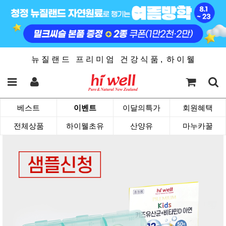
뉴 질 랜 드 프 리 미 엄 건 강 식 품 , 하 이 웰
베스트
이벤트
이달의특가
회원혜택
전체상품
하이웰초유
산양유
마누카꿀