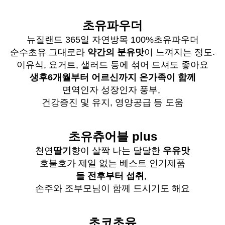
초유파우더
뉴질랜드 365일 자연방목 100%초유파우더
순수초유 그대로라
약간의 분유맛
이 느껴지는 정도.
이유식, 요거트, 샐러드 등에 섞어 드셔도 좋아요
생후6개월부터 어르신까지 온가족이 함께
면역인자 성장인자 풍부,
건강증진 및 유지, 영양공급 등 도움
초유츄어블 plus
천연
딸기
향이 살짝 나는 달달한
우유맛
호불호가 제일 없는 베스트 인기제품
돌 전후부터 섭취
,
손주와 조부모님이 함께 드시기도 해요
초코초유