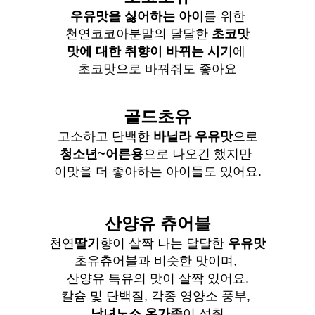
우유맛을 싫어하는 아이
를 위한
천연코코아분말의 달달한
초코맛
맛에 대한 취향이 바뀌는 시기
에
초코맛으로 바꿔줘도 좋아요
골드초유
고소하고 단백한
바닐라 우유맛
으로
청소년~어른용
으로 나오긴 했지만
이맛을 더 좋아하는 아이들도 있어요.
산양유 츄어블
천연
딸기
향이 살짝 나는 달달한
우유맛
초유츄어블과 비슷한 맛이며,
산양유 특유의 맛이 살짝 있어요.
칼슘 및 단백질, 각종 영양소 풍부,
남녀노소 온가족
이 섭취