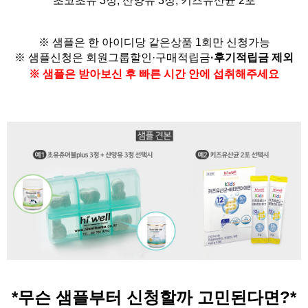
초코초유 3정, 산양유 3정,
키즈유산균 2포
※ 샘플은 한 아이디당 같은상품 1회만 신청가능
※ 샘플신청은
회원그룹할인·구매적립금
·
후기적립금 제외
※ 샘플은 받아보신 후 빠른 시간 안에 섭취해주세요
*무슨 샘플부터 신청할까 고민된다면?
*