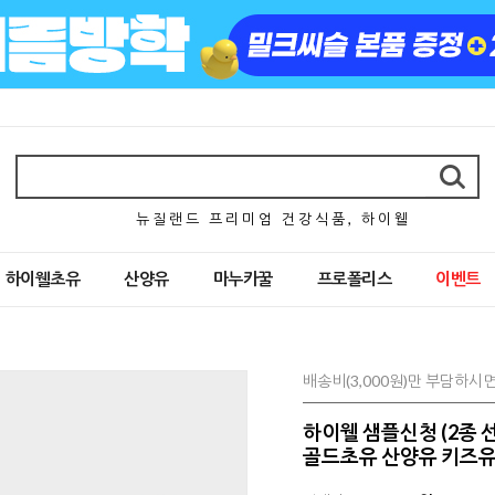
뉴 질 랜 드 프 리 미 엄 건 강 식 품 , 하 이 웰
하이웰초유
산양유
마누카꿀
프로폴리스
이벤트
배송비(3,000원)만 부담하시
하이웰 샘플신청 (2종 
골드초유 산양유 키즈