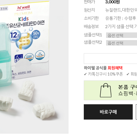
판매가
3,000원
원산지
뉴질랜드,대한민
소비기한
유통기한 : 수령후
배송정보
2가지 샘플 선택 
샘플선택1
샘플선택2
하이웰 공식몰
회원혜택
✔ 카톡친구시 10%쿠폰
✔ 회
바로구매