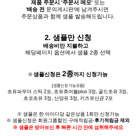
제품 주문시 '주문서 메모'
또는
'
배송 전
문의게시판'에 남겨주시면
주문상품과 함께 샘플 발송해드립니다
.
2. 샘플만 신청
배송비
만 지불하고
해당페이지 옵션에서 샘플 2종 선택
2종
샘플신청은
까지 신청가능
※
[
샘플신청 가능상품]
초유파우더 스틱 2포, 초유츄어블plus 3정,
골드초유 3정,
초코초유 3정, 산양유 3정,
키즈유산균 2포
※ 샘플은 한 아이디당 같은상품 1회만 신청가능
※ 샘플신청은
회원그룹할인·구매적립금
·
후기적립금 제외
※ 샘플은 받아보신 후 빠른 시간 안에 섭취해주세요