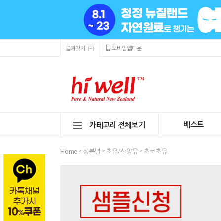
즐겨찾기
모바일앱다운
베스트
카테고리 전체보기
>
>
>
Home
성분별
초유/산양유
초코초유