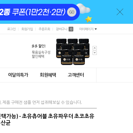
로그인
회원가입
주문조회
장바구니
0
마이페이지
이달의특가
회원혜택
고객센터
면, 제품 구매전 샘플 먼저 섭취해보실 수 있습니다.
선택가능) - 초유츄어블 초유파우더 초코초유
유산균