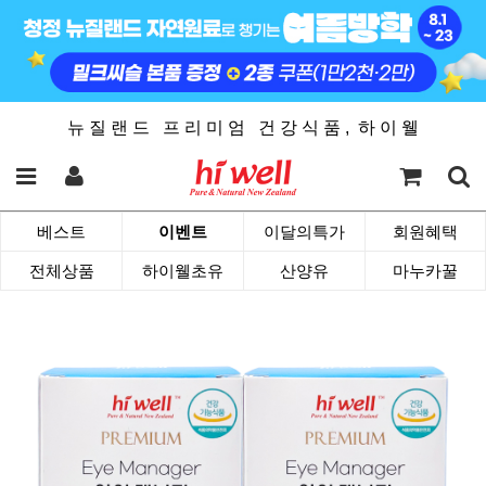
뉴 질 랜 드 프 리 미 엄 건 강 식 품 , 하 이 웰
베스트
이벤트
이달의특가
회원혜택
전체상품
하이웰초유
산양유
마누카꿀