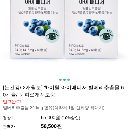
[눈건강/ 2개월분] 하이웰 아이매니저 빌베리추출물 6
0캡슐/ 눈피로개선도움
입고완료!
빌베리추출물 240mg 함유(식약처 1일 섭취량 최대치)
65,000원
정상가
(
10
%할인)
58,500원
판매가