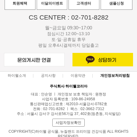
회원혜택
이달의이벤트
고객센터
샘플신청
CS CENTER : 02-701-8282
월~금요일 09:30~17:00
점심시간 12:00~13:10
토·일·공휴일 휴무
평일 오후4시결제까지 당일출고
하이웰소개
공지사항
이용약관
개인정보처리방침
주식회사 하이웰코리아
대표 : 안순영 ㅣ 개인정보 보호 책임자 : 원현정
사업자 등록번호 : 109-86-24958
통신판매업신고번호 : 제2010-서울강서-0782호
전화 : 02-701-8282 ㅣ 팩스 : 02-3662-7312
주소 : 서울시 강서구 강서로56가길 37, 402호(등촌동, 지석빌딩)
사업자정보확인
COPYRIGHT(C)하이웰 공식몰, 뉴질랜드 프리미엄 건강식품 ALL RIGHTS
RESERVED.