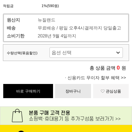
적립금
1%(590원)
원산지
뉴질랜드
배송
무료배송 / 평일 오후4시결제까지 당일출고
소비기한
2028년 9월 4일까지
수량선택(묶음할인)
0
총 상품 금액
원
· 신용카드 무이자 할부 혜택 >>
바로 구매하기
장바구니
관심상품