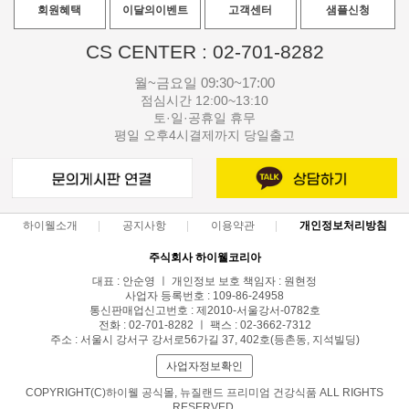
회원혜택
이달의이벤트
고객센터
샘플신청
CS CENTER : 02-701-8282
월~금요일 09:30~17:00
점심시간 12:00~13:10
토·일·공휴일 휴무
평일 오후4시결제까지 당일출고
하이웰소개
공지사항
이용약관
개인정보처리방침
주식회사 하이웰코리아
대표 : 안순영 ㅣ 개인정보 보호 책임자 : 원현정
사업자 등록번호 : 109-86-24958
통신판매업신고번호 : 제2010-서울강서-0782호
전화 : 02-701-8282 ㅣ 팩스 : 02-3662-7312
주소 : 서울시 강서구 강서로56가길 37, 402호(등촌동, 지석빌딩)
사업자정보확인
COPYRIGHT(C)하이웰 공식몰, 뉴질랜드 프리미엄 건강식품 ALL RIGHTS
RESERVED.