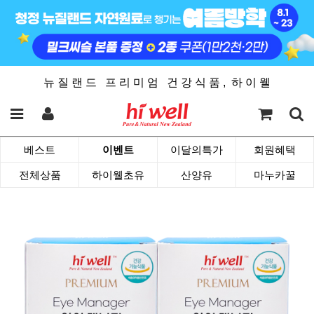
뉴 질 랜 드 프 리 미 엄 건 강 식 품 , 하 이 웰
베스트
이벤트
이달의특가
회원혜택
전체상품
하이웰초유
산양유
마누카꿀