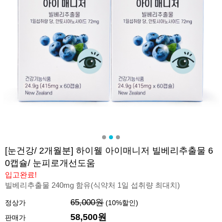
[눈건강/ 2개월분] 하이웰 아이매니저 빌베리추출물 6
0캡슐/ 눈피로개선도움
입고완료!
빌베리추출물 240mg 함유(식약처 1일 섭취량 최대치)
65,000원
정상가
(
10
%할인)
58,500원
판매가