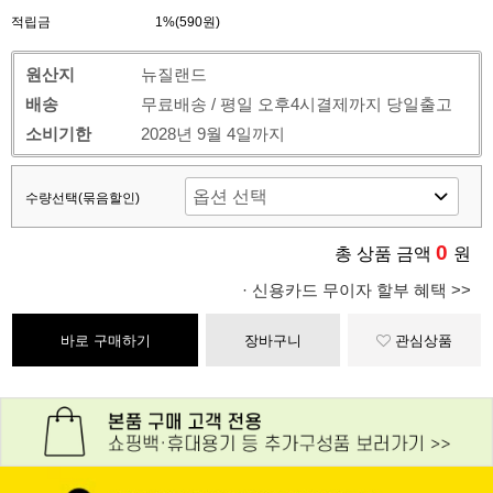
적립금
1%(590원)
원산지
뉴질랜드
배송
무료배송 / 평일 오후4시결제까지 당일출고
소비기한
2028년 9월 4일까지
수량선택(묶음할인)
0
총 상품 금액
원
· 신용카드 무이자 할부 혜택 >>
바로 구매하기
장바구니
관심상품