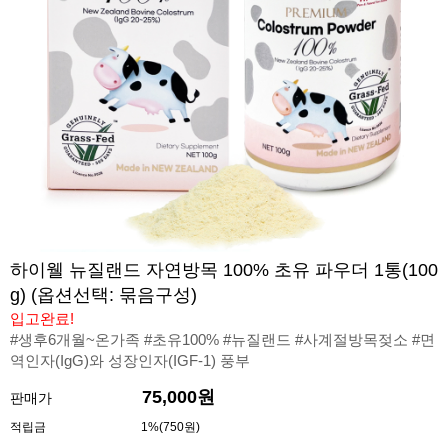
하이웰 뉴질랜드 자연방목 100% 초유 파우더 1통(100
g) (옵션선택: 묶음구성)
입고완료!
#생후6개월~온가족 #초유100% #뉴질랜드 #사계절방목젖소 #면
역인자(IgG)와 성장인자(IGF-1) 풍부
75,000원
판매가
적립금
1%(750원)