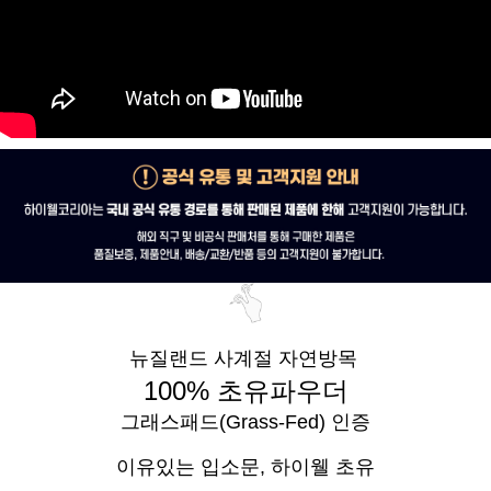
뉴질랜드 사계절 자연방목
100% 초유파우더
그래스패드(Grass-Fed) 인증
이유있는 입소문,
하이웰 초유