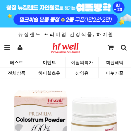
뉴 질 랜 드 프 리 미 엄 건 강 식 품 , 하 이 웰
베스트
이벤트
이달의특가
회원혜택
전체상품
하이웰초유
산양유
마누카꿀