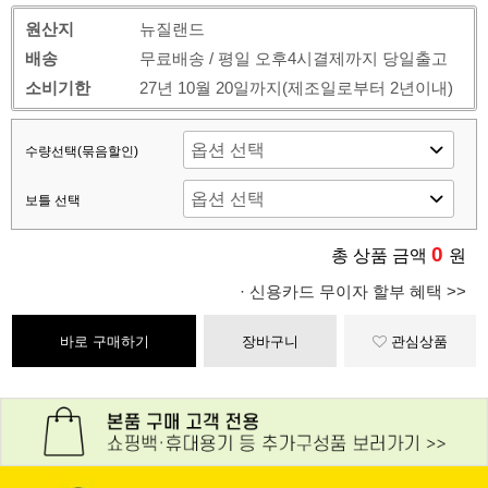
원산지
뉴질랜드
배송
무료배송 / 평일 오후4시결제까지 당일출고
소비기한
27년 10월 20일까지(제조일로부터 2년이내)
수량선택(묶음할인)
보틀 선택
0
총 상품 금액
원
· 신용카드 무이자 할부 혜택 >>
바로 구매하기
장바구니
관심상품