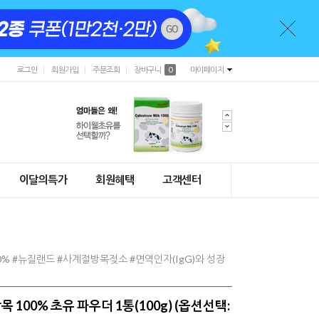
로그인
회원가입
주문조회
장바구니
0
마이페이지
이달의특가
회원혜택
고객센터
% #뉴질랜드 #사계절방목젖소 #면역인자(IgG)와 성장
100% 초유 파우더 1통(100g) (옵션선택: