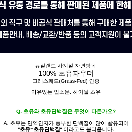
뉴질랜드 사계절 자연방목
100% 초유파우더
그래스패드(Grass-Fed) 인증
이유있는 입소문,
하이웰 초유
Q. 초유와 초유단백질은 무엇이 다른가요?
A. 초유는
면역인자가 풍부한 단백질이 많이 함유되어
"
초유=초유단백질
" 이라고도 불리웁니다.