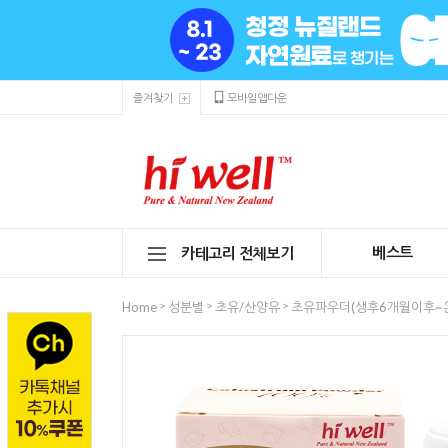
즐겨찾기
모바일앱다운
베스트
카테고리 전체보기
>
>
>
Home
성분별
초유/산양유
초유파우더(생후6개월이후~