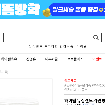
뉴 질 랜 드 프 리 미 엄 건 강 식 품 , 하 이 웰
하이웰초유
산양유
마누카꿀
프로폴리스
이벤트
온가족)
입고완료!
#생후6개월~온가족 #초유100
인자(IGF-1) 풍부
하이웰 뉴질랜드 자연방목 