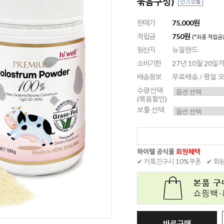
묶음구성)
판매가
75,000원
적립금
750원
(*최종 적립금
원산지
뉴질랜드
소비기한
27년 10월 20
배송정보
무료배송 / 평일
수량선택
(묶음할인)
보틀 선택
하이웰 공식몰
회원혜택
✔ 카톡친구시 10%쿠폰
✔ 회
바로구매