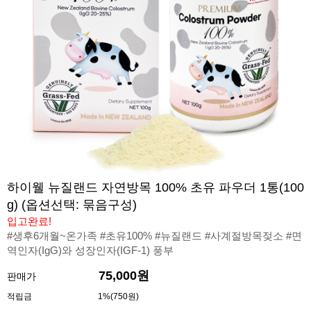
하이웰 뉴질랜드 자연방목 100% 초유 파우더 1통(100
g) (옵션선택: 묶음구성)
입고완료!
#생후6개월~온가족 #초유100% #뉴질랜드 #사계절방목젖소 #면
역인자(IgG)와 성장인자(IGF-1) 풍부
75,000원
판매가
적립금
1%(750원)