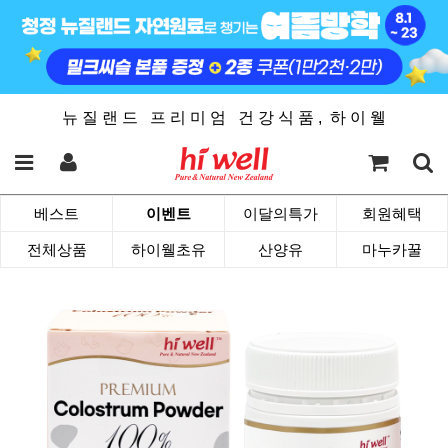
뉴 질 랜 드 프 리 미 엄 건 강 식 품 , 하 이 웰
베스트
이벤트
이달의특가
회원혜택
전체상품
하이웰초유
산양유
마누카꿀