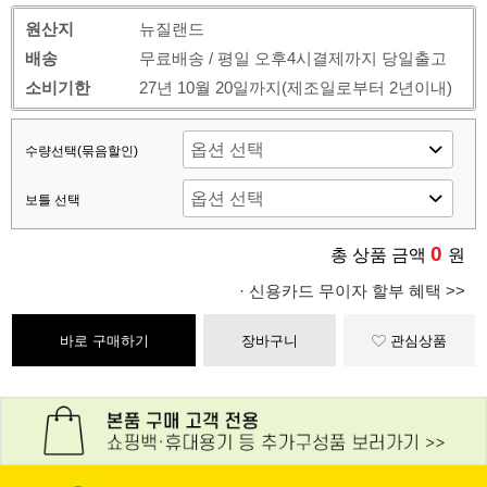
원산지
뉴질랜드
배송
무료배송 / 평일 오후4시결제까지 당일출고
소비기한
27년 10월 20일까지(제조일로부터 2년이내)
수량선택(묶음할인)
보틀 선택
0
총 상품 금액
원
· 신용카드 무이자 할부 혜택 >>
바로 구매하기
장바구니
관심상품