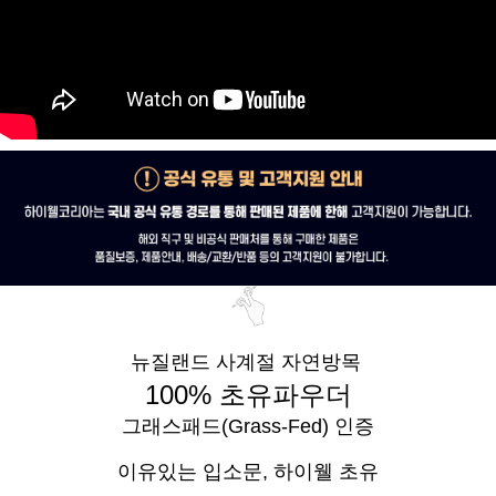
뉴질랜드 사계절 자연방목
100% 초유파우더
그래스패드(Grass-Fed) 인증
이유있는 입소문,
하이웰 초유