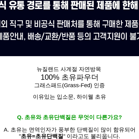
뉴질랜드 사계절 자연방목
100% 초유파우더
그래스패드(Grass-Fed) 인증
이유있는 입소문,
하이웰 초유
Q. 초유와 초유단백질은 무엇이 다른가요?
A. 초유는
면역인자가 풍부한 단백질이 많이 함유되어
"
초유=초유단백질
" 이라고도 불리웁니다.