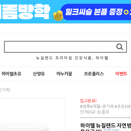
뉴 질 랜 드 프 리 미 엄 건 강 식 품 , 하 이 웰
하이웰초유
산양유
마누카꿀
프로폴리스
이벤트
온가족)
입고완료!
#생후6개월~온가족 #초유100
인자(IGF-1) 풍부
하이웰 뉴질랜드 자연방목 