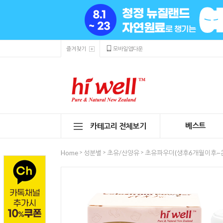
즐겨찾기
모바일앱다운
베스트
카테고리 전체보기
>
>
>
Home
성분별
초유/산양유
초유파우더(생후6개월이후~