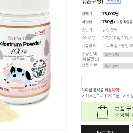
묶음구성)
판매가
75,000원
적립금
750원
(*최종 적립금
원산지
뉴질랜드
소비기한
27년 10월 20
배송정보
무료배송 / 평일
수량선택
(묶음할인)
보틀 선택
하이웰 공식몰
회원혜택
✔ 카톡친구시 10%쿠폰
✔ 회
바로구매