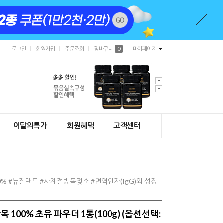
로그인
회원가입
주문조회
장바구니
0
마이페이지
이달의특가
회원혜택
고객센터
% #뉴질랜드 #사계절방목젖소 #면역인자(IgG)와 성장
100% 초유 파우더 1통(100g) (옵션선택: