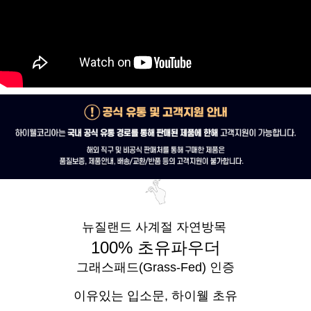
뉴질랜드 사계절 자연방목
100% 초유파우더
그래스패드(Grass-Fed) 인증
이유있는 입소문,
하이웰 초유