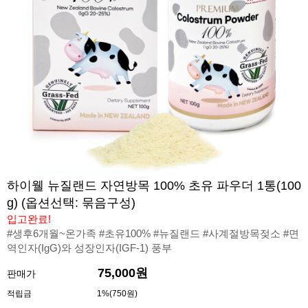
하이웰 뉴질랜드 자연방목 100% 초유 파우더 1통(100
g) (옵션선택: 묶음구성)
입고완료!
#생후6개월~온가족 #초유100% #뉴질랜드 #사계절방목젖소 #면
역인자(IgG)와 성장인자(IGF-1) 풍부
75,000원
판매가
적립금
1%(750원)