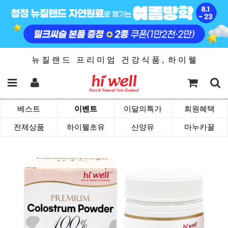
뉴 질 랜 드 프 리 미 엄 건 강 식 품 , 하 이 웰
베스트
이벤트
이달의특가
회원혜택
전체상품
하이웰초유
산양유
마누카꿀