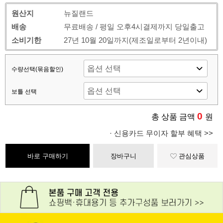
원산지
뉴질랜드
배송
무료배송 / 평일 오후4시결제까지 당일출고
소비기한
27년 10월 20일까지(제조일로부터 2년이내)
수량선택(묶음할인)
보틀 선택
0
총 상품 금액
원
· 신용카드 무이자 할부 혜택 >>
바로 구매하기
장바구니
관심상품