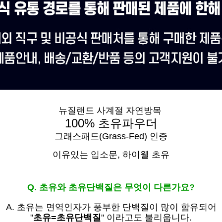
뉴질랜드 사계절 자연방목
100% 초유파우더
그래스패드(Grass-Fed) 인증
이유있는 입소문,
하이웰 초유
Q. 초유와 초유단백질은 무엇이 다른가요?
A. 초유는
면역인자가 풍부한 단백질이 많이 함유되어
"
초유=초유단백질
" 이라고도 불리웁니다.