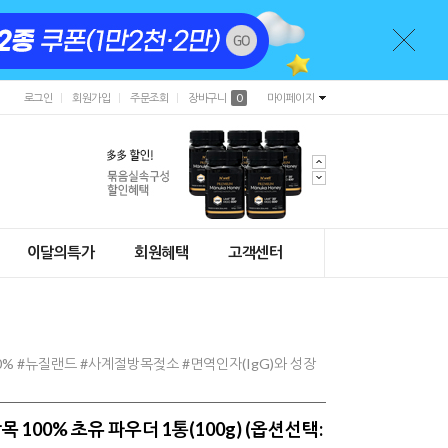
로그인
회원가입
주문조회
장바구니
0
마이페이지
이달의특가
회원혜택
고객센터
% #뉴질랜드 #사계절방목젖소 #면역인자(IgG)와 성장
100% 초유 파우더 1통(100g) (옵션선택: