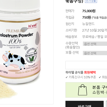
묶음구성)
판매가
75,000원
적립금
750원
(*최종 적립금
원산지
뉴질랜드
소비기한
27년 10월 20
배송정보
무료배송 / 평일
수량선택
(묶음할인)
보틀 선택
하이웰 공식몰
회원혜택
✔ 카톡친구시 10%쿠폰
✔ 회
바로구매