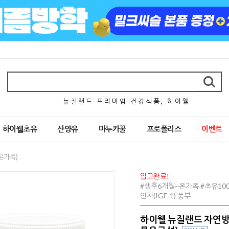
뉴 질 랜 드 프 리 미 엄 건 강 식 품 , 하 이 웰
하이웰초유
산양유
마누카꿀
프로폴리스
이벤트
온가족)
입고완료!
#생후6개월~온가족 #초유100
인자(IGF-1) 풍부
하이웰 뉴질랜드 자연방목 