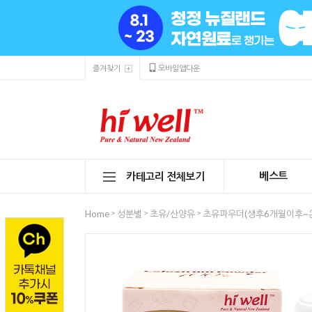
즐겨찾기
모바일앱다운
베스트
카테고리 전체보기
>
>
>
Home
성분별
초유/산양유
초유파우더(생후6개월이후~