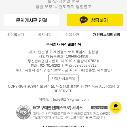
토·일·공휴일 휴무
평일 오후4시결제까지 당일출고
하이웰소개
공지사항
이용약관
개인정보처리방침
주식회사 하이웰코리아
대표 : 안순영 ㅣ 개인정보 보호 책임자 : 원현정
사업자 등록번호 : 109-86-24958
통신판매업신고번호 : 제2010-서울강서-0782호
전화 : 02-701-8282 ㅣ 팩스 : 02-3662-7312
주소 : 서울시 강서구 강서로56가길 37, 402호(등촌동, 지석빌딩)
사업자정보확인
COPYRIGHT(C)하이웰 공식몰, 뉴질랜드 프리미엄 건강식품 ALL RIGHTS
RESERVED.
이메일 : hiwell827@gmail.com