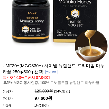
UMF20+(MGO830+) 하이웰 뉴질랜드 프리미엄 마누
카꿀 250g/500g 선택
플친추가10%쿠폰시 87,840원
UMF+ MGO 동시인증, 100% 모노플로랄 뉴질랜드 마누카꿀
129,000원
정상가
(
24
%할인)
97,600원
판매가
적립금
1%(980원)