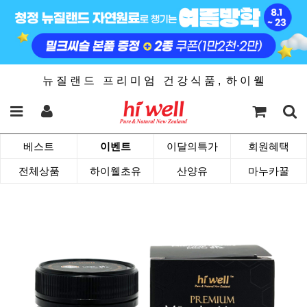
뉴 질 랜 드 프 리 미 엄 건 강 식 품 , 하 이 웰
베스트
이벤트
이달의특가
회원혜택
전체상품
하이웰초유
산양유
마누카꿀