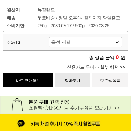
원산지
뉴질랜드
배송
무료배송 / 평일 오후4시결제까지 당일출고
소비기한
250g - 2030.09.17 / 500g - 2030.03.25
수량선택
0
총 상품 금액
원
· 신용카드 무이자 할부 혜택 >>
바로 구매하기
장바구니
관심상품