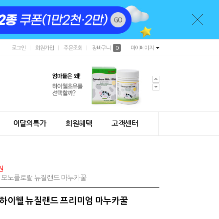
로그인
회원가입
주문조회
장바구니
0
마이페이지
이달의특가
회원혜택
고객센터
원
0% 모노플로랄 뉴질랜드 마누카꿀
+) 하이웰 뉴질랜드 프리미엄 마누카꿀