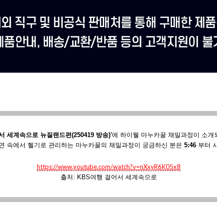
서 세계속으로 뉴질랜드편(250419 방송)'
에
하이웰 마누카꿀 채밀과정이 소개
연 속에서 헬기로 관리하는 마누카꿀의 채밀과정이 궁금하신 분은
5:46
부터 
https://www.youtube.com/watch?v=nXxyR6K05x8
출처: KBS여행 걸어서 세계속으로