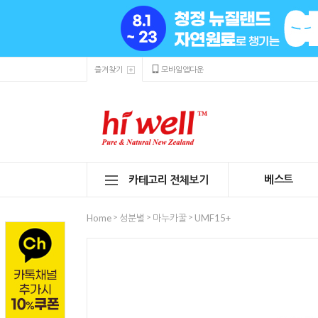
즐겨찾기
모바일앱다운
베스트
카테고리 전체보기
>
>
>
Home
성분별
마누카꿀
UMF15+