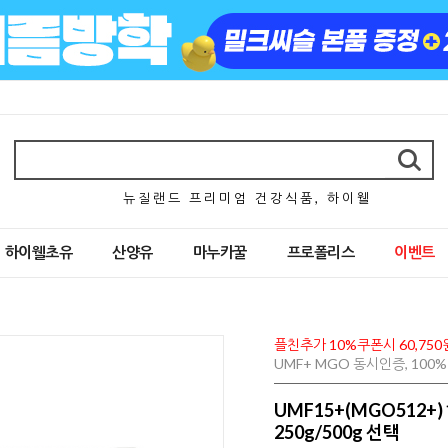
뉴 질 랜 드 프 리 미 엄 건 강 식 품 , 하 이 웰
하이웰초유
산양유
마누카꿀
프로폴리스
이벤트
플친추가 10%쿠폰시 60,750
UMF+ MGO 동시인증, 10
UMF15+(MGO512
250g/500g 선택