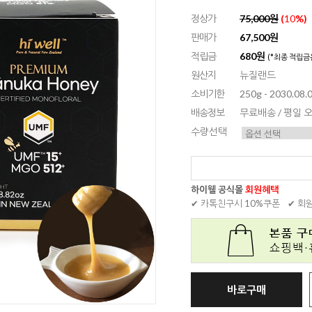
정상가
75,000원
(
10
%)
판매가
67,500원
적립금
680원
(*최종 적립금
원산지
뉴질랜드
소비기한
250g - 2030.08.0
배송정보
무료배송 / 평일
수량선택
하이웰 공식몰
회원혜택
✔ 카톡친구시 10%쿠폰
✔ 회
바로구매