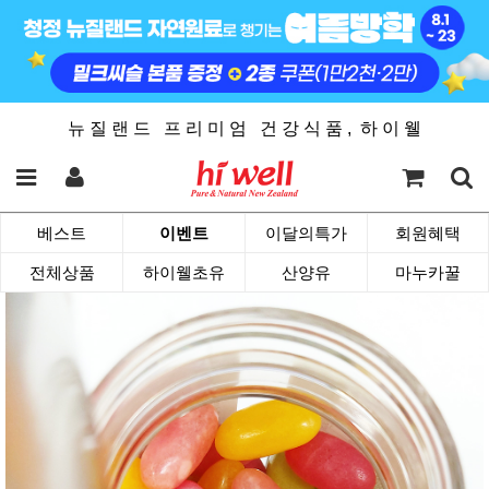
뉴 질 랜 드 프 리 미 엄 건 강 식 품 , 하 이 웰
베스트
이벤트
이달의특가
회원혜택
전체상품
하이웰초유
산양유
마누카꿀