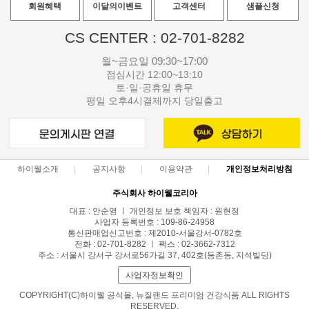
회원혜택
이달의이벤트
고객센터
샘플신청
CS CENTER : 02-701-8282
월~금요일 09:30~17:00
점심시간 12:00~13:10
토·일·공휴일 휴무
평일 오후4시결제까지 당일출고
하이웰소개
공지사항
이용약관
개인정보처리방침
주식회사 하이웰코리아
대표 : 안순영 ㅣ 개인정보 보호 책임자 : 원현정
사업자 등록번호 : 109-86-24958
통신판매업신고번호 : 제2010-서울강서-0782호
전화 : 02-701-8282 ㅣ 팩스 : 02-3662-7312
주소 : 서울시 강서구 강서로56가길 37, 402호(등촌동, 지석빌딩)
사업자정보확인
COPYRIGHT(C)하이웰 공식몰, 뉴질랜드 프리미엄 건강식품 ALL RIGHTS
RESERVED.