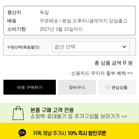
원산지
독일
배송
무료배송 / 평일 오후4시결제까지 당일출고
소비기한
2027년 3월 22일까지
수량선택(묶음할인)
0
총 상품 금액
원
· 신용카드 무이자 할부 혜택 >>
바로 구매하기
장바구니
관심상품