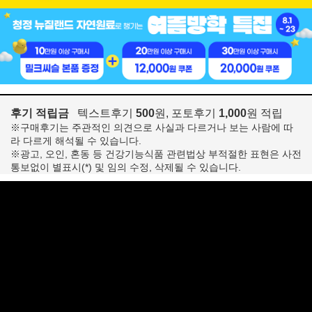
후기 적립금
텍스트후기
500
원, 포토후기
1,000
원 적립
※구매후기는 주관적인 의견으로 사실과 다르거나 보는 사람에 따
라 다르게 해석될 수 있습니다.
※광고, 오인, 혼동 등 건강기능식품 관련법상 부적절한 표현은 사전
통보없이 별표시(*) 및 임의 수정, 삭제될 수 있습니다.