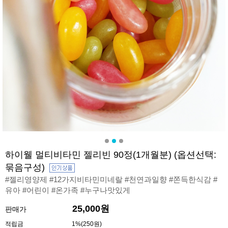
하이웰 멀티비타민 젤리빈 90정(1개월분) (옵션선택:
묶음구성)
#젤리영양제 #12가지비타민미네랄 #천연과일향 #쫀득한식감 #
유아 #어린이 #온가족 #누구나맛있게
25,000원
판매가
적립금
1%(250원)