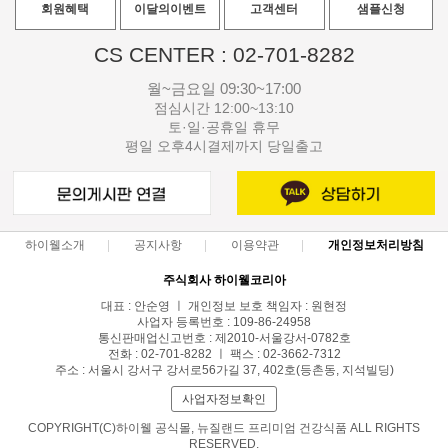
회원혜택
이달의이벤트
고객센터
샘플신청
CS CENTER : 02-701-8282
월~금요일 09:30~17:00
점심시간 12:00~13:10
토·일·공휴일 휴무
평일 오후4시결제까지 당일출고
하이웰소개
공지사항
이용약관
개인정보처리방침
주식회사 하이웰코리아
대표 : 안순영 ㅣ 개인정보 보호 책임자 : 원현정
사업자 등록번호 : 109-86-24958
통신판매업신고번호 : 제2010-서울강서-0782호
전화 : 02-701-8282 ㅣ 팩스 : 02-3662-7312
주소 : 서울시 강서구 강서로56가길 37, 402호(등촌동, 지석빌딩)
사업자정보확인
COPYRIGHT(C)하이웰 공식몰, 뉴질랜드 프리미엄 건강식품 ALL RIGHTS
RESERVED.