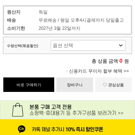
원산지
독일
배송
무료배송 / 평일 오후4시결제까지 당일출고
소비기한
2027년 3월 22일까지
수량선택(묶음할인)
0
총 상품 금액
원
· 신용카드 무이자 할부 혜택 >>
바로 구매하기
장바구니
관심상품