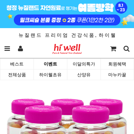
뉴 질 랜 드 프 리 미 엄 건 강 식 품 , 하 이 웰
베스트
이벤트
이달의특가
회원혜택
전체상품
하이웰초유
산양유
마누카꿀