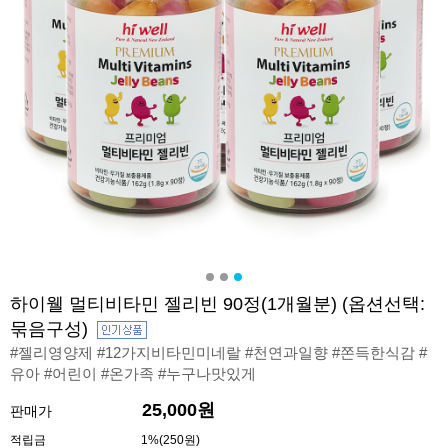
하이웰 멀티비타민 젤리빈 90정(1개월분) (옵션선택:
묶음구성)
#젤리영양제 #12가지비타민미네랄 #천연과일향 #쫀득한식감 #
유아 #어린이 #온가족 #누구나맛있게
25,000원
판매가
적립금
1%(250원)