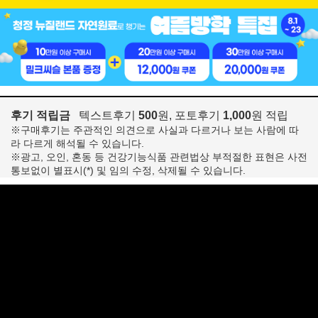
후기 적립금
텍스트후기
500
원, 포토후기
1,000
원 적립
※구매후기는 주관적인 의견으로 사실과 다르거나 보는 사람에 따
라 다르게 해석될 수 있습니다.
※광고, 오인, 혼동 등 건강기능식품 관련법상 부적절한 표현은 사전
통보없이 별표시(*) 및 임의 수정, 삭제될 수 있습니다.