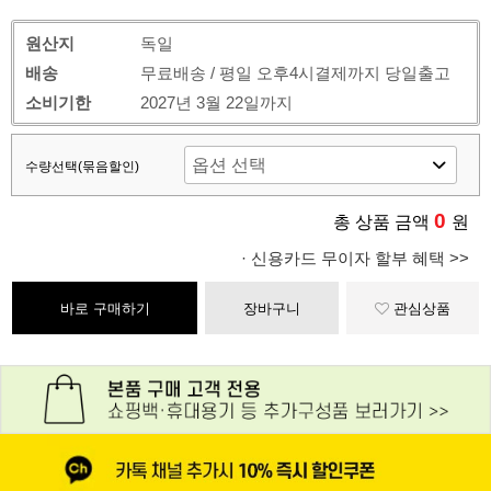
원산지
독일
배송
무료배송 / 평일 오후4시결제까지 당일출고
소비기한
2027년 3월 22일까지
수량선택(묶음할인)
0
총 상품 금액
원
· 신용카드 무이자 할부 혜택 >>
바로 구매하기
장바구니
관심상품