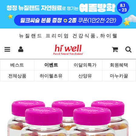
뉴 질 랜 드 프 리 미 엄 건 강 식 품 , 하 이 웰
베스트
이벤트
이달의특가
회원혜택
전체상품
하이웰초유
산양유
마누카꿀