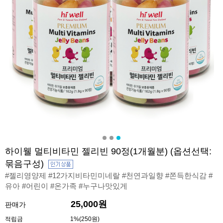
하이웰 멀티비타민 젤리빈 90정(1개월분) (옵션선택:
묶음구성)
#젤리영양제 #12가지비타민미네랄 #천연과일향 #쫀득한식감 #
유아 #어린이 #온가족 #누구나맛있게
25,000원
판매가
적립금
1%(250원)