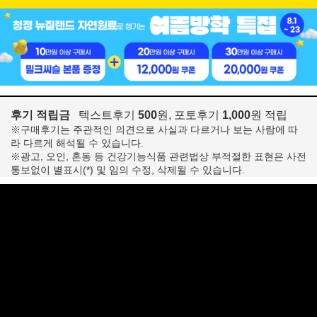
후기 적립금
텍스트후기
500
원, 포토후기
1,000
원 적립
※구매후기는 주관적인 의견으로 사실과 다르거나 보는 사람에 따
라 다르게 해석될 수 있습니다.
※광고, 오인, 혼동 등 건강기능식품 관련법상 부적절한 표현은 사전
통보없이 별표시(*) 및 임의 수정, 삭제될 수 있습니다.