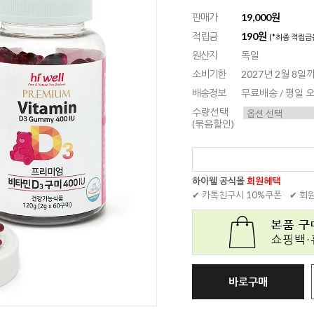
판매가
19,000원
적립금
190원
(*최종 적립금
원산지
독일
소비기한
2027년 2월 8일
배송정보
무료배송 / 평일
수량선택
(묶음할인)
하이웰 공식몰
회원혜택
✔ 카톡친구시 10%쿠폰
✔ 회
바로구매