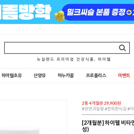
뉴 질 랜 드 프 리 미 엄 건 강 식 품 , 하 이 웰
하이웰초유
산양유
마누카꿀
프로폴리스
이벤트
2통 4개월분 29,900원
#천연과일향 #쫀득한식감 #
[2개월분] 하이웰 비타민
성)