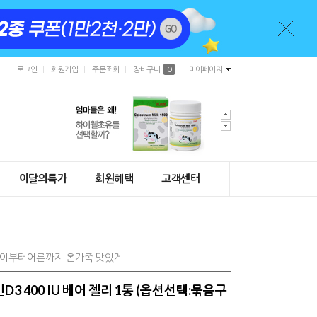
로그인
회원가입
주문조회
장바구니
0
마이페이지
이달의특가
회원혜택
고객센터
아이부터어른까지 온가족 맛있게
D3 400 IU 베어 젤리 1통 (옵션선택:묶음구