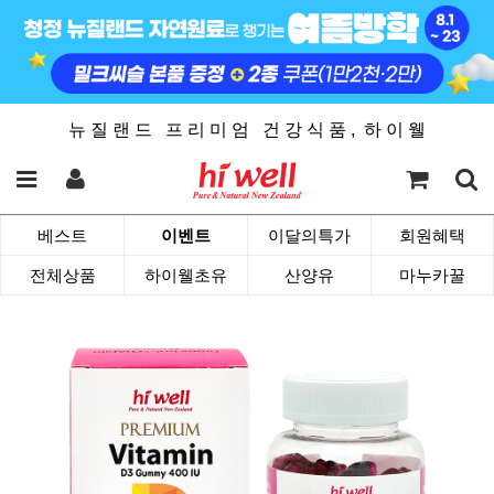
뉴 질 랜 드 프 리 미 엄 건 강 식 품 , 하 이 웰
베스트
이벤트
이달의특가
회원혜택
전체상품
하이웰초유
산양유
마누카꿀