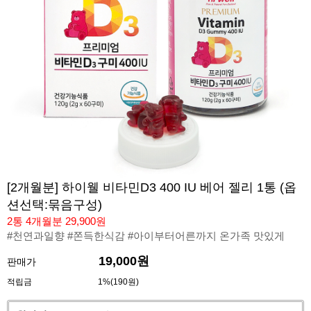
[2개월분] 하이웰 비타민D3 400 IU 베어 젤리 1통 (옵
션선택:묶음구성)
2통 4개월분 29,900원
#천연과일향 #쫀득한식감 #아이부터어른까지 온가족 맛있게
19,000원
판매가
적립금
1%(190원)