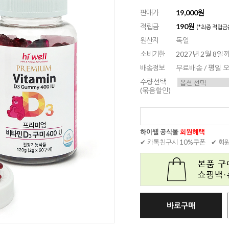
판매가
19,000원
적립금
190원
(*최종 적립금
원산지
독일
소비기한
2027년 2월 8일
배송정보
무료배송 / 평일
수량선택
(묶음할인)
하이웰 공식몰
회원혜택
✔ 카톡친구시 10%쿠폰
✔ 회
바로구매