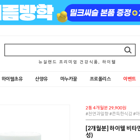
뉴 질 랜 드 프 리 미 엄 건 강 식 품 , 하 이 웰
하이웰초유
산양유
마누카꿀
프로폴리스
이벤트
2통 4개월분 29,900원
#천연과일향 #쫀득한식감 #
[2개월분] 하이웰 비타민
성)