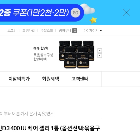
로그인
회원가입
주문조회
장바구니
0
마이페이지
이달의특가
회원혜택
고객센터
아이부터어른까지 온가족 맛있게
D3 400 IU 베어 젤리 1통 (옵션선택:묶음구