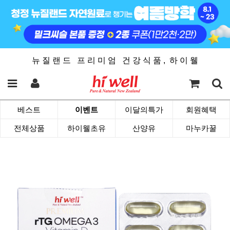
뉴 질 랜 드 프 리 미 엄 건 강 식 품 , 하 이 웰
베스트
이벤트
이달의특가
회원혜택
전체상품
하이웰초유
산양유
마누카꿀