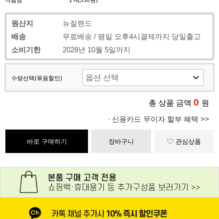
적립금
1%(550원)
원산지
뉴질랜드
배송
무료배송 / 평일 오후4시결제까지 당일출고
소비기한
2028년 10월 5일까지
수량선택(묶음할인)
0
총 상품 금액
원
· 신용카드 무이자 할부 혜택 >>
바로 구매하기
장바구니
관심상품