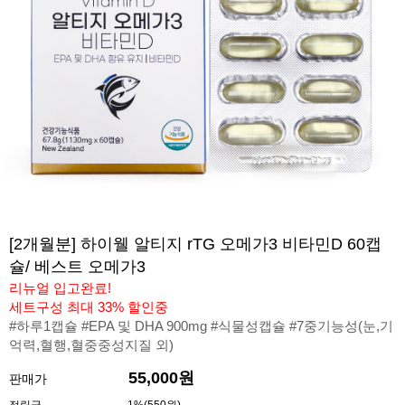
[2개월분] 하이웰 알티지 rTG 오메가3 비타민D 60캡
슐/ 베스트 오메가3
리뉴얼 입고완료!
세트구성 최대 33% 할인중
#하루1캡슐 #EPA 및 DHA 900mg #식물성캡슐 #7중기능성(눈,기
억력,혈행,혈중중성지질 외)
55,000원
판매가