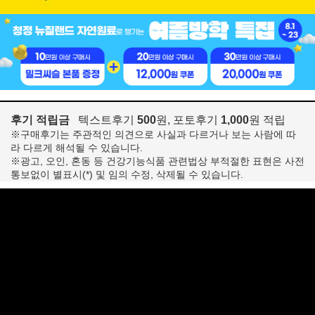
후기 적립금
텍스트후기
500
원, 포토후기
1,000
원 적립
※구매후기는 주관적인 의견으로 사실과 다르거나 보는 사람에 따
라 다르게 해석될 수 있습니다.
※광고, 오인, 혼동 등 건강기능식품 관련법상 부적절한 표현은 사전
통보없이 별표시(*) 및 임의 수정, 삭제될 수 있습니다.