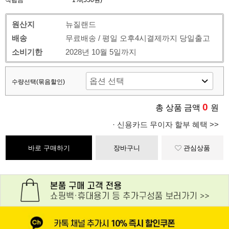
적립금
1%(550원)
원산지
뉴질랜드
배송
무료배송 / 평일 오후4시결제까지 당일출고
소비기한
2028년 10월 5일까지
수량선택(묶음할인)
0
총 상품 금액
원
· 신용카드 무이자 할부 혜택 >>
바로 구매하기
장바구니
관심상품