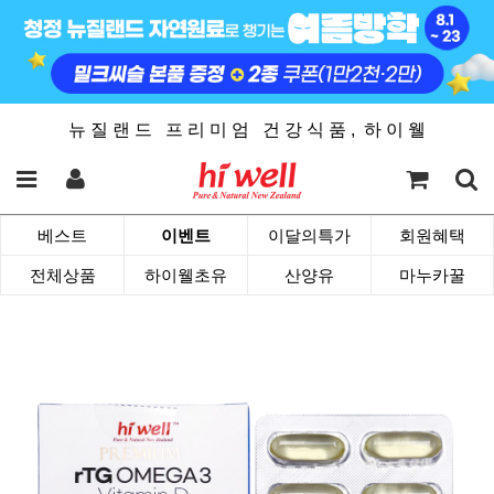
뉴 질 랜 드 프 리 미 엄 건 강 식 품 , 하 이 웰
베스트
이벤트
이달의특가
회원혜택
전체상품
하이웰초유
산양유
마누카꿀