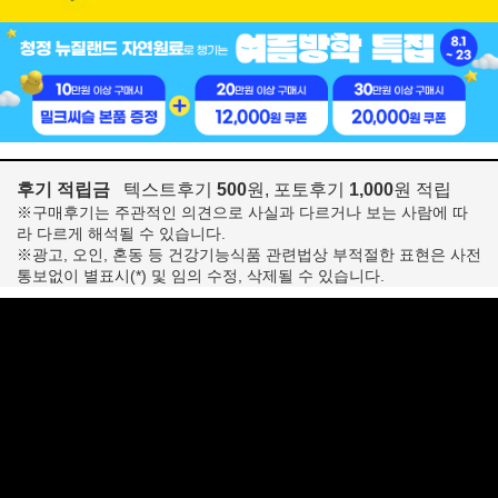
후기 적립금
텍스트후기
500
원, 포토후기
1,000
원 적립
※구매후기는 주관적인 의견으로 사실과 다르거나 보는 사람에 따
라 다르게 해석될 수 있습니다.
※광고, 오인, 혼동 등 건강기능식품 관련법상 부적절한 표현은 사전
통보없이 별표시(*) 및 임의 수정, 삭제될 수 있습니다.