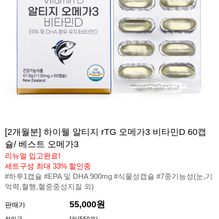
[2개월분] 하이웰 알티지 rTG 오메가3 비타민D 60캡
슐/ 베스트 오메가3
리뉴얼 입고완료!
세트구성 최대 33% 할인중
#하루1캡슐 #EPA 및 DHA 900mg #식물성캡슐 #7중기능성(눈,기
억력,혈행,혈중중성지질 외)
55,000원
판매가