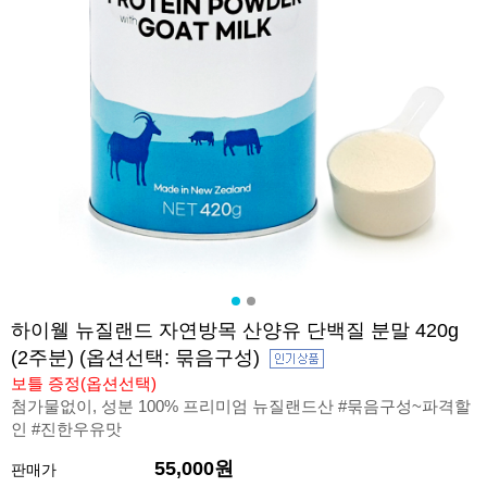
하이웰 뉴질랜드 자연방목 산양유 단백질 분말 420g
(2주분) (옵션선택: 묶음구성)
보틀 증정(옵션선택)
첨가물없이, 성분 100% 프리미엄 뉴질랜드산 #묶음구성~파격할
인 #진한우유맛
55,000원
판매가