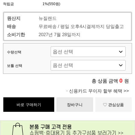
적립금
1%(550원)
원산지
뉴질랜드
배송
무료배송 / 평일 오후4시결제까지 당일출고
소비기한
2027년 7월 28일까지
수량선택
보틀 선택
0
총 상품 금액
원
· 신용카드 무이자 할부 혜택 >>
바로 구매하기
장바구니
관심상품