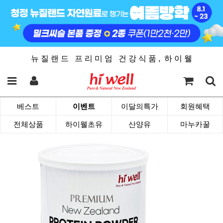
뉴 질 랜 드 프 리 미 엄 건 강 식 품 , 하 이 웰
베스트
이벤트
이달의특가
회원혜택
전체상품
하이웰초유
산양유
마누카꿀