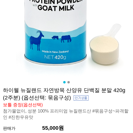
하이웰 뉴질랜드 자연방목 산양유 단백질 분말 420g
(2주분) (옵션선택: 묶음구성)
보틀 증정(옵션선택)
첨가물없이, 성분 100% 프리미엄 뉴질랜드산 #묶음구성~파격할
인 #진한우유맛
55,000원
판매가