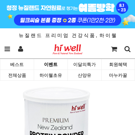
뉴 질 랜 드 프 리 미 엄 건 강 식 품 , 하 이 웰
베스트
이벤트
이달의특가
회원혜택
전체상품
하이웰초유
산양유
마누카꿀