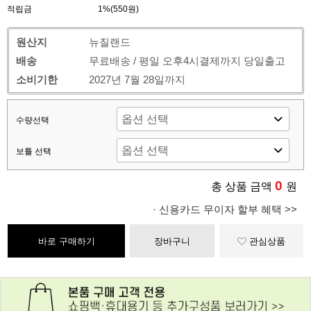
적립금
1%(550원)
원산지
뉴질랜드
배송
무료배송 / 평일 오후4시결제까지 당일출고
소비기한
2027년 7월 28일까지
수량선택
보틀 선택
0
총 상품 금액
원
· 신용카드 무이자 할부 혜택 >>
바로 구매하기
장바구니
관심상품