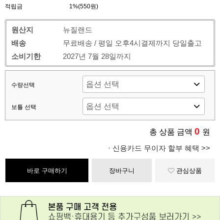
적립금
1%(550원)
원산지
뉴질랜드
배송
무료배송 / 평일 오후4시결제까지 당일출고
소비기한
2027년 7월 28일까지
수량선택
보틀 선택
0
총 상품 금액
원
· 신용카드 무이자 할부 혜택 >>
바로 구매하기
장바구니
관심상품