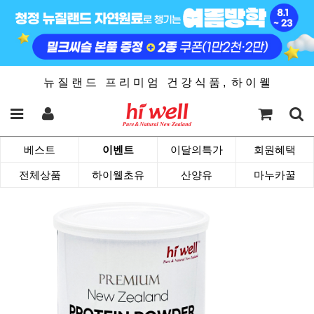
뉴 질 랜 드 프 리 미 엄 건 강 식 품 , 하 이 웰
베스트
이벤트
이달의특가
회원혜택
전체상품
하이웰초유
산양유
마누카꿀