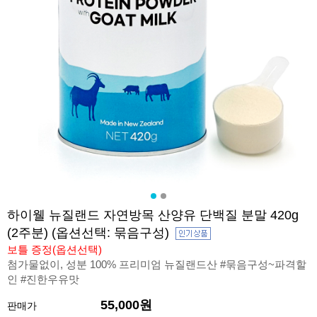
하이웰 뉴질랜드 자연방목 산양유 단백질 분말 420g
(2주분) (옵션선택: 묶음구성)
보틀 증정(옵션선택)
첨가물없이, 성분 100% 프리미엄 뉴질랜드산 #묶음구성~파격할
인 #진한우유맛
55,000원
판매가