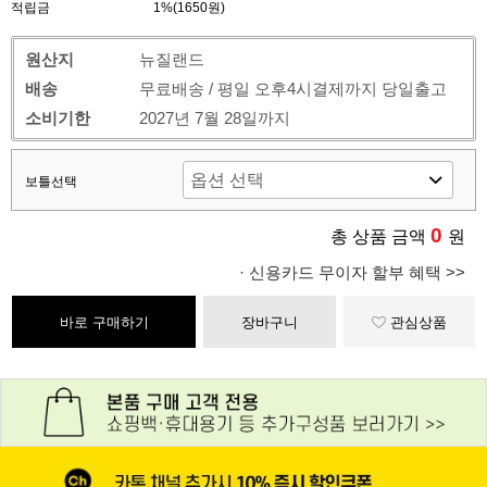
적립금
1%(1650원)
원산지
뉴질랜드
배송
무료배송 / 평일 오후4시결제까지 당일출고
소비기한
2027년 7월 28일까지
보틀선택
0
총 상품 금액
원
· 신용카드 무이자 할부 혜택 >>
바로 구매하기
장바구니
관심상품