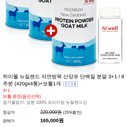
하이웰 뉴질랜드 자연방목 산양유 단백질 분말 3+1 / 8
주분 (420gx4통)+보틀1개
3+1
보틀 증정(옵션선택)
첨가물없이, 성분 100% 프리미엄 뉴질랜드산
220,000원
정상가
(
25
%할인)
165,000원
판매가