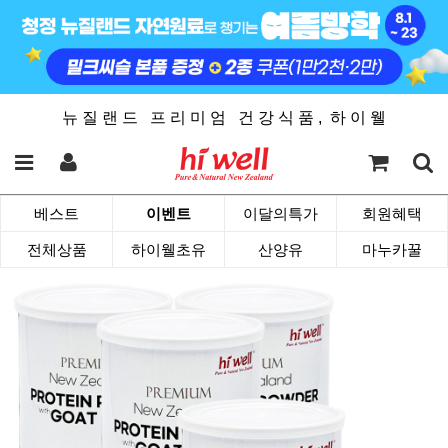
뉴 질 랜 드 프 리 미 엄 건 강 식 품 , 하 이 웰
베스트
이벤트
이달의특가
회원혜택
전체상품
하이웰초유
산양유
마누카꿀