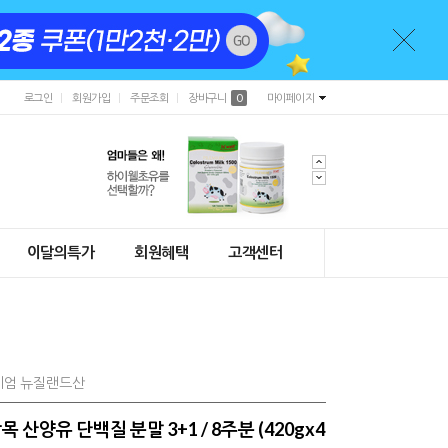
로그인
회원가입
주문조회
장바구니
0
마이페이지
이달의특가
회원혜택
고객센터
리미엄 뉴질랜드산
산양유 단백질 분말 3+1 / 8주분 (420gx4