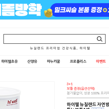
뉴 질 랜 드 프 리 미 엄 건 강 식 품 , 하 이 웰
하이웰초유
산양유
마누카꿀
프로폴리스
이벤트
3+1
보틀 증정(옵션선택)
첨가물없이, 성분 100% 프
하이웰 뉴질랜드 자연방목 