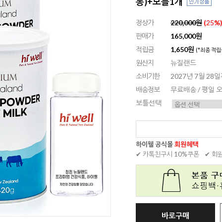
통)+보틀1개
정상가
220,000원
(
25
%
판매가
165,000원
적립금
1,650원
(*최종 적립
원산지
뉴질랜드
소비기한
2027년 7월 28
배송정보
무료배송 / 평일
보틀선택
하이웰 공식몰
회원혜택
✔ 카톡친구시 10%쿠폰
✔ 회
바로구매