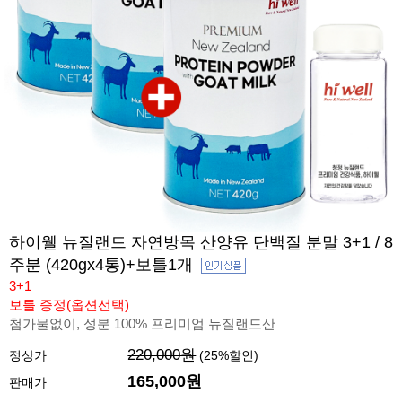
하이웰 뉴질랜드 자연방목 산양유 단백질 분말 3+1 / 8
주분 (420gx4통)+보틀1개
3+1
보틀 증정(옵션선택)
첨가물없이, 성분 100% 프리미엄 뉴질랜드산
220,000원
정상가
(
25
%할인)
165,000원
판매가