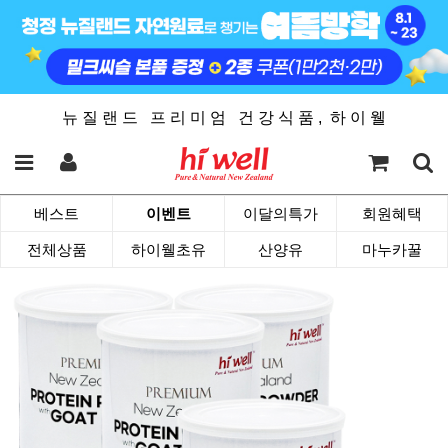
뉴 질 랜 드 프 리 미 엄 건 강 식 품 , 하 이 웰
베스트
이벤트
이달의특가
회원혜택
전체상품
하이웰초유
산양유
마누카꿀