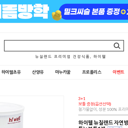
뉴 질 랜 드 프 리 미 엄 건 강 식 품 , 하 이 웰
하이웰초유
산양유
마누카꿀
프로폴리스
이벤트
3+1
보틀 증정(옵션선택)
첨가물없이, 성분 100% 프
하이웰 뉴질랜드 자연방목 