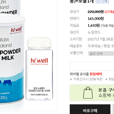
통)+보틀1개
정상가
220,000원
(
25
%
판매가
165,000원
적립금
1,650원
(*최종 적립
원산지
뉴질랜드
소비기한
2027년 7월 28
배송정보
무료배송 / 평일
보틀선택
하이웰 공식몰
회원혜택
✔ 카톡친구시 10%쿠폰
✔ 회
바로구매