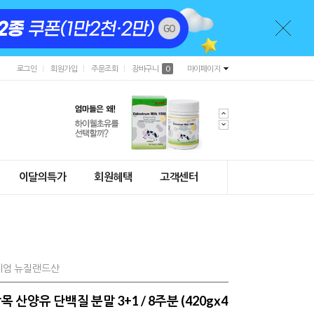
로그인
회원가입
주문조회
장바구니
0
마이페이지
이달의특가
회원혜택
고객센터
리미엄 뉴질랜드산
산양유 단백질 분말 3+1 / 8주분 (420gx4