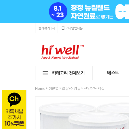
즐겨찾기
모바일앱다운
베스트
카테고리 전체보기
>
>
>
Home
성분별
초유/산양유
산양유단백질