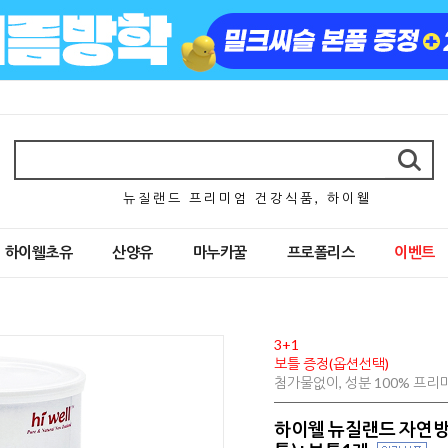
뉴 질 랜 드 프 리 미 엄 건 강 식 품 , 하 이 웰
하이웰초유
산양유
마누카꿀
프로폴리스
이벤트
3+1
보틀 증정(옵션선택)
첨가물없이, 성분 100% 프
하이웰 뉴질랜드 자연방목 