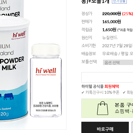
통)+보틀1개
정상가
220,000원
(
25
%
판매가
165,000원
적립금
1,650원
(*최종 적립
원산지
뉴질랜드
소비기한
2027년 7월 28
배송정보
무료배송 / 평일
보틀선택
하이웰 공식몰
회원혜택
✔ 카톡친구시 10%쿠폰
✔ 회
바로구매