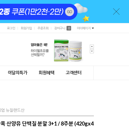
로그인
회원가입
주문조회
장바구니
0
마이페이지
이달의특가
회원혜택
고객센터
리미엄 뉴질랜드산
산양유 단백질 분말 3+1 / 8주분 (420gx4