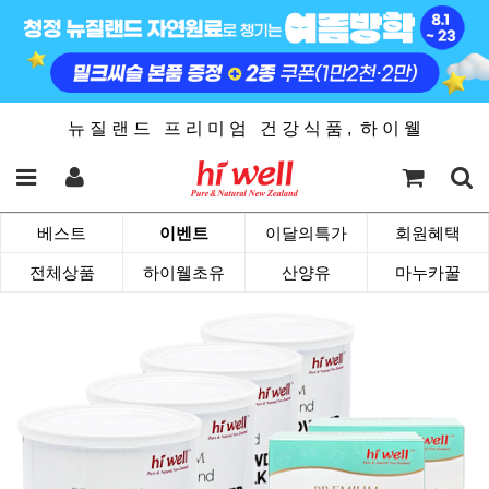
뉴 질 랜 드 프 리 미 엄 건 강 식 품 , 하 이 웰
베스트
이벤트
이달의특가
회원혜택
전체상품
하이웰초유
산양유
마누카꿀