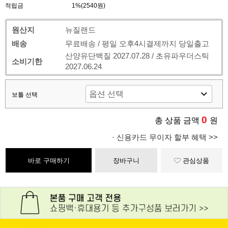
적립금
1%(2540원)
원산지
뉴질랜드
배송
무료배송 / 평일 오후4시결제까지 당일출고
산양유단백질 2027.07.28 / 초유파우더스틱
소비기한
2027.06.24
보틀 선택
0
총 상품 금액
원
· 신용카드 무이자 할부 혜택 >>
바로 구매하기
장바구니
관심상품