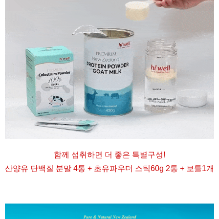
함께 섭취하면 더 좋은 특별구성
!
산양유 단백질 분말 4통 + 초유파우더 스틱60g 2통 + 보틀1개