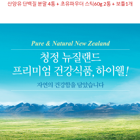
산양유 단백질 분말 4통 + 초유파우더 스틱60g 2통 + 보틀1개