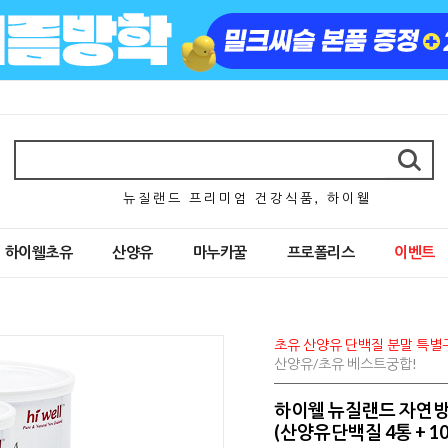
뉴 질 랜 드 프 리 미 엄 건 강 식 품 , 하 이 웰
하이웰초유
산양유
마누카꿀
프로폴리스
이벤트
초유 산양유 단백질 분말 특별
산양유/초유 베스트궁합!
하이웰 뉴질랜드 자연방
(산양유단백질 4통 + 