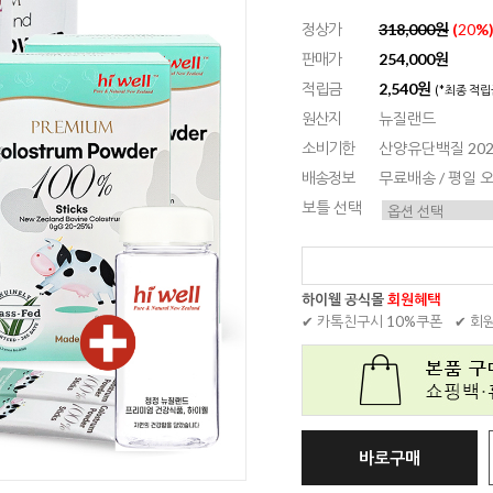
정상가
318,000원
(
20
%
판매가
254,000원
적립금
2,540원
(*최종 적립
원산지
뉴질랜드
소비기한
산양유단백질 2027.
배송정보
무료배송 / 평일
보틀 선택
하이웰 공식몰
회원혜택
✔ 카톡친구시 10%쿠폰
✔ 회
바로구매