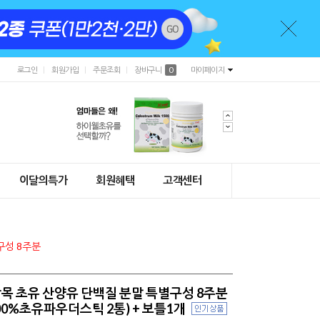
로그인
회원가입
주문조회
장바구니
0
마이페이지
이달의특가
회원혜택
고객센터
구성 8주분
목 초유 산양유 단백질 분말 특별구성 8주분
100%초유파우더스틱 2통) + 보틀1개