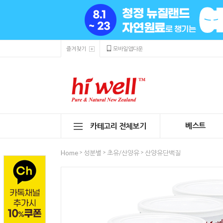
즐겨찾기
모바일앱다운
베스트
카테고리 전체보기
>
>
>
Home
성분별
초유/산양유
산양유단백질