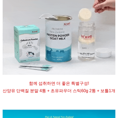
함께 섭취하면 더 좋은 특별구성
!
산양유 단백질 분말 4통 + 초유파우더 스틱60g 2통 + 보틀1개