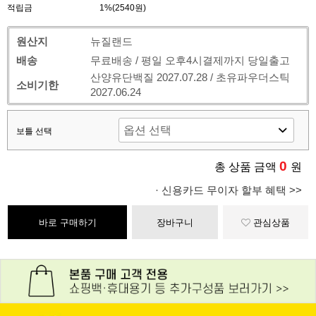
적립금
1%(2540원)
원산지
뉴질랜드
배송
무료배송 / 평일 오후4시결제까지 당일출고
산양유단백질 2027.07.28 / 초유파우더스틱
소비기한
2027.06.24
보틀 선택
0
총 상품 금액
원
· 신용카드 무이자 할부 혜택 >>
바로 구매하기
장바구니
관심상품