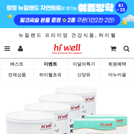
뉴 질 랜 드 프 리 미 엄 건 강 식 품 , 하 이 웰
베스트
이벤트
이달의특가
회원혜택
전체상품
하이웰초유
산양유
마누카꿀