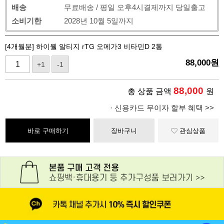
배송
무료배송 / 평일 오후4시결제까지 당일출고
소비기한
2028년 10월 5일까지
[4개월분] 하이웰 알티지 rTG 오메가3 비타민D 2통
88,000
원
+1
-1
88,000
총 상품 금액
원
· 신용카드 무이자 할부 혜택 >>
바로 구매하기
장바구니
관심상품