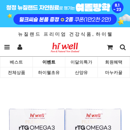
뉴 질 랜 드 프 리 미 엄 건 강 식 품 , 하 이 웰
베스트
이벤트
이달의특가
회원혜택
전체상품
하이웰초유
산양유
마누카꿀