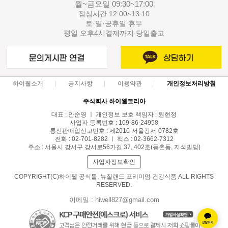
월~금요일 09:30~17:00
점심시간 12:00~13:10
토·일·공휴일 휴무
평일 오후4시결제까지 당일출고
하이웰소개
공지사항
이용약관
개인정보처리방침
주식회사 하이웰코리아
대표 : 안순영 ㅣ 개인정보 보호 책임자 : 원현정
사업자 등록번호 : 109-86-24958
통신판매업신고번호 : 제2010-서울강서-0782호
전화 : 02-701-8282 ㅣ 팩스 : 02-3662-7312
주소 : 서울시 강서구 강서로56가길 37, 402호(등촌동, 지석빌딩)
사업자정보확인
COPYRIGHT(C)하이웰 공식몰, 뉴질랜드 프리미엄 건강식품 ALL RIGHTS
RESERVED.
이메일 : hiwell827@gmail.com