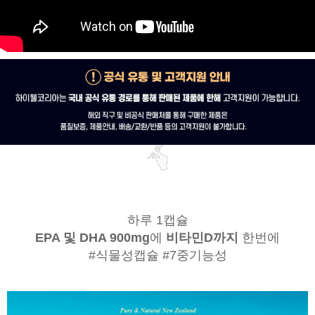
하루 1캡슐
EPA 및 DHA 900mg
에
비타민D까지
한번에
#식물성캡슐 #7중기능성