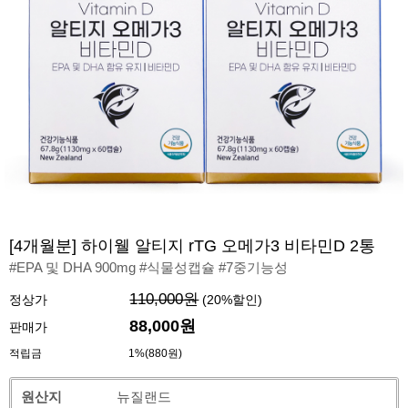
[4개월분] 하이웰 알티지 rTG 오메가3 비타민D 2통
#EPA 및 DHA 900mg #식물성캡슐 #7중기능성
110,000원
정상가
(
20
%할인)
88,000원
판매가
적립금
1%(880원)
원산지
뉴질랜드