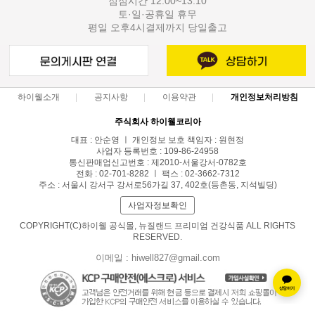
점심시간 12:00~13:10
토·일·공휴일 휴무
평일 오후4시결제까지 당일출고
하이웰소개
공지사항
이용약관
개인정보처리방침
주식회사 하이웰코리아
대표 : 안순영 ㅣ 개인정보 보호 책임자 : 원현정
사업자 등록번호 : 109-86-24958
통신판매업신고번호 : 제2010-서울강서-0782호
전화 : 02-701-8282 ㅣ 팩스 : 02-3662-7312
주소 : 서울시 강서구 강서로56가길 37, 402호(등촌동, 지석빌딩)
사업자정보확인
COPYRIGHT(C)하이웰 공식몰, 뉴질랜드 프리미엄 건강식품 ALL RIGHTS
RESERVED.
이메일 : hiwell827@gmail.com