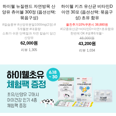
하이웰 뉴질랜드 자연방목 산
하이웰 키즈 유산균 비타민D
양유 츄어블 300정 (옵션선택:
아연 30포 (옵션선택: 묶음구
묶음구성)
성) 초유 함유
#칼슘풍부 #산양유분말1000mg(2정) #
플친추가10%쿠폰시 38,880원
5개월분 #대용량
#12종유산균+비타민D+아연+초유함유
소화가 쉬운 단백질과 자연 칼슘이 담긴
한번에 OK #생후6개월~
산양유
48,000원
62,000원
43,200원
리뷰 1,305
리뷰 1,034