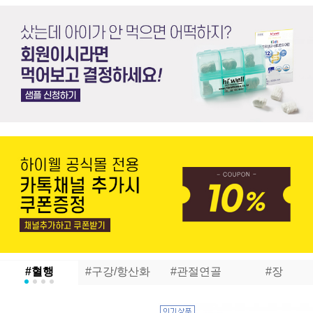
#혈행
#구강/항산화
#관절연골
#장