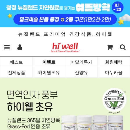
뉴 질 랜 드 프 리 미 엄 건 강 식 품 , 하 이 웰
베스트
이벤트
이달의특가
회원혜택
전체상품
하이웰초유
산양유
마누카꿀