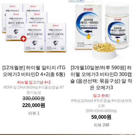
[12개월분] 하이웰 알티지 rTG
[3개월10일분/하루 590원] 하
오메가3 비타민D 4+2(총 6통)
이웰 오메가3 비타민D 300캡
슐 (옵션선택: 묶음구성) 알 작
리뉴얼 입고기념 4+2
은 오메가3
#EPA 및 DHA 900mg #식물성캡슐 #7
중기능성
입고 완료!
330,000원
#목넘김Good #작은캡슐 #비린냄새최
220,000원
소화
EPA+DHA=900mg
리뷰 1
59,000원
리뷰 248