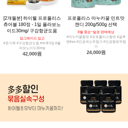
[2개월분] 하이웰 프로폴리스
프로폴리스 마누카꿀 민트맛
츄어블 180정 - 1일 플라보노
캔디 200g/500g 선택
이드30mg/ 구강항균도움
8월 중순~말경 판매예상
#마누카꿀함유 #프로폴리스함유 #글루
업그레이드 입고
텐free #인공색소무첨가 #인공향료무첨
#온가족 #구강항균도움 #하루3정 #플
가
라보노이드30mg
24,000원
42,000원