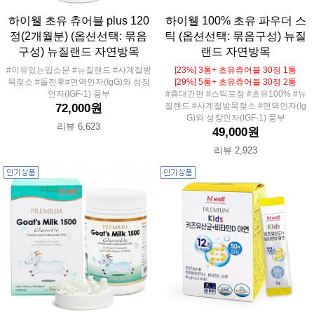
하이웰 초유 츄어블 plus 120
하이웰 100% 초유 파우더 스
정(2개월분) (옵션선택: 묶음
틱 (옵션선택: 묶음구성) 뉴질
구성) 뉴질랜드 자연방목
랜드 자연방목
#이유있는입소문 #뉴질랜드 #사계절방
[23%] 3통+ 초유츄어블 30정 1통
목젖소 #돌전후#면역인자(IgG)와 성장
[29%] 5통+ 초유츄어블 30정 2통
인자(IGF-1) 풍부
#휴대간편 #스틱포장 #초유100% #뉴
질랜드 #사계절방목젖소 #면역인자(Ig
72,000원
G)와 성장인자(IGF-1) 풍부
리뷰 6,623
49,000원
리뷰 2,923