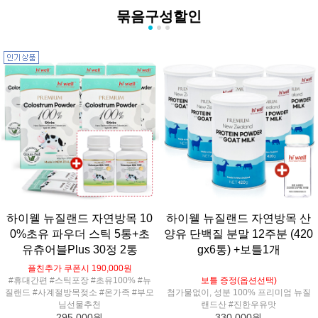
묶음구성할인
하이웰 뉴질랜드 자연방목 10
하이웰 뉴질랜드 자연방목 산
0%초유 파우더 스틱 5통+초
양유 단백질 분말 12주분 (420
유츄어블Plus 30정 2통
gx6통) +보틀1개
플친추가 쿠폰시 190,000원
#휴대간편 #스틱포장 #초유100% #뉴
보틀 증정(옵션선택)
질랜드 #사계절방목젖소 #온가족 #부모
첨가물없이, 성분 100% 프리미엄 뉴질
님선물추천
랜드산 #진한우유맛
295,000원
330,000원