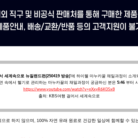
서 세계속으로 뉴질랜드편(250419 방송)'
에
하이웰 마누카꿀 채밀과정이 소개
연 속에서 헬기로 관리하는 마누카꿀의 채밀과정이 궁금하신 분은
5:46
부터 
https://www.youtube.com/watch?v=nXxyR6K05x8
출처: KBS여행 걸어서 세계속으로
적으로 하지 않으며,
100% 자연 유래 원료로 건강한 일상에 함께할 수 있