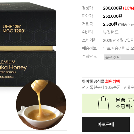
정상가
280,000원
(
10
%
판매가
252,000원
적립금
2,520원
(*최종 적립
원산지
뉴질랜드
소비기한
2028년 4월 7일
배송정보
무료배송 / 평일
수량선택
하이웰 공식몰
회원혜택
✔ 카톡친구시 10%쿠폰
✔ 회
바로구매