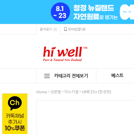
즐겨찾기
모바일앱다운
베스트
카테고리 전체보기
>
>
>
Home
성분별
마누카꿀
UMF25+ (한정판)