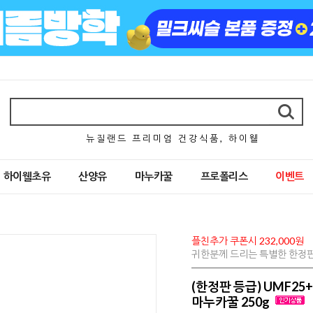
뉴 질 랜 드 프 리 미 엄 건 강 식 품 , 하 이 웰
하이웰초유
산양유
마누카꿀
프로폴리스
이벤트
플친추가 쿠폰시 232,000원
귀한분께 드리는 특별한 한정판등급
(한정판 등급) UMF25
마누카꿀 250g