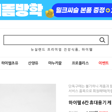
뉴 질 랜 드 프 리 미 엄 건 강 식 품 , 하 이 웰
하이웰초유
산양유
마누카꿀
프로폴리스
이벤트
단독구매는 불가하니 제품과 
서비스 품목으로 회원혜택(적립
하이웰 6칸 휴대용기 