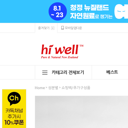
즐겨찾기
모바일앱다운
베스트
카테고리 전체보기
>
>
Home
성분별
쇼핑백/추가구성품