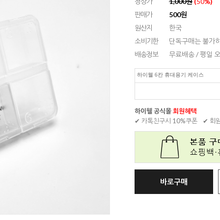
정상가
1,000원
(
50
%)
판매가
500
원
원산지
한국
소비기한
단독구매는 불가하
배송정보
무료배송 / 평일
하이웰 6칸 휴대용기 케이스
하이웰 공식몰
회원혜택
✔ 카톡친구시 10%쿠폰
✔ 회
바로구매