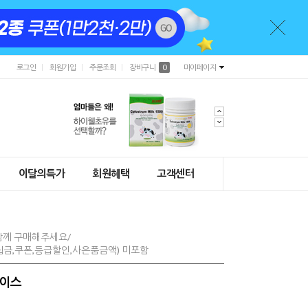
로그인
회원가입
주문조회
장바구니
0
마이페이지
이달의특가
회원혜택
고객센터
함께 구매해주세요/
금,쿠폰,등급할인,사은품금액) 미포함
케이스