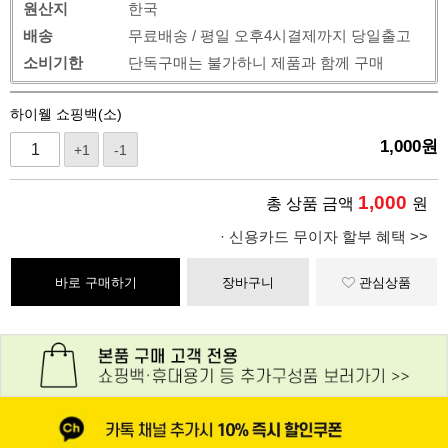
원산지
한국
배송
무료배송 / 평일 오후4시결제까지 당일출고
소비기한
단독구매는 불가하니 제품과 함께 구매
하이웰 쇼핑백(소)
1,000
원
+1
-1
1,000
총 상품 금액
원
· 신용카드 무이자 할부 혜택 >>
바로 구매하기
장바구니
관심상품