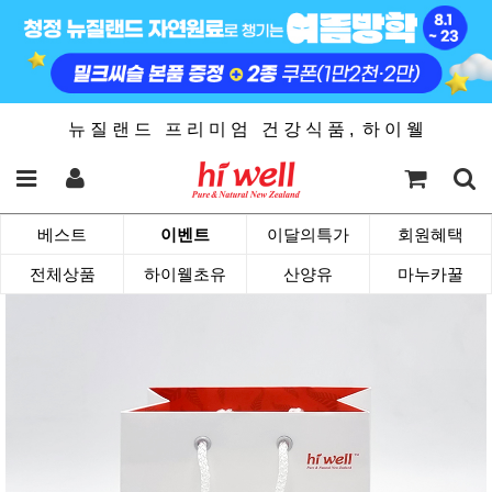
뉴 질 랜 드 프 리 미 엄 건 강 식 품 , 하 이 웰
베스트
이벤트
이달의특가
회원혜택
전체상품
하이웰초유
산양유
마누카꿀