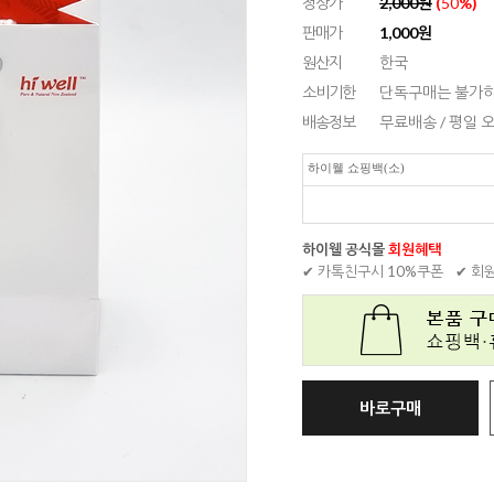
정상가
2,000원
(
50
%)
판매가
1,000
원
원산지
한국
소비기한
단독구매는 불가하
배송정보
무료배송 / 평일
하이웰 쇼핑백(소)
하이웰 공식몰
회원혜택
✔ 카톡친구시 10%쿠폰
✔ 회
바로구매