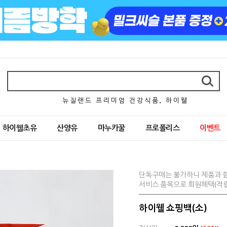
뉴 질 랜 드 프 리 미 엄 건 강 식 품 , 하 이 웰
하이웰초유
산양유
마누카꿀
프로폴리스
이벤트
단독구매는 불가하니 제품과 
서비스 품목으로 회원혜택(적립
하이웰 쇼핑백(소)