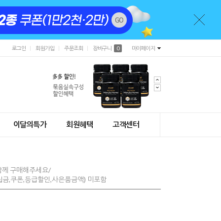
로그인
회원가입
주문조회
장바구니
0
마이페이지
이달의특가
회원혜택
고객센터
함께 구매해주세요/
금,쿠폰,등급할인,사은품금액) 미포함