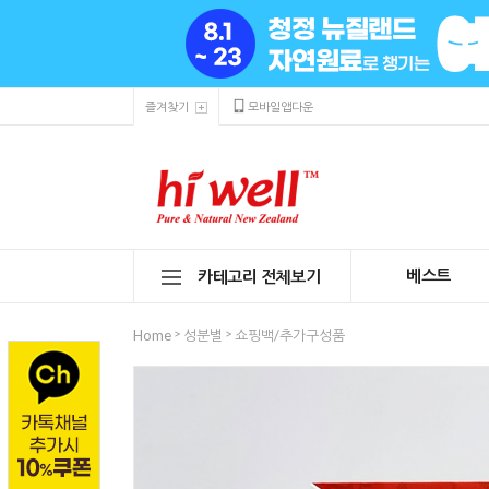
즐겨찾기
모바일앱다운
베스트
카테고리 전체보기
>
>
Home
성분별
쇼핑백/추가구성품