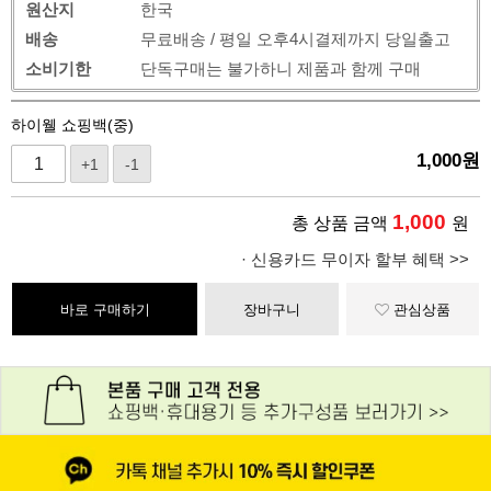
원산지
한국
배송
무료배송 / 평일 오후4시결제까지 당일출고
소비기한
단독구매는 불가하니 제품과 함께 구매
하이웰 쇼핑백(중)
1,000
원
+1
-1
1,000
총 상품 금액
원
· 신용카드 무이자 할부 혜택 >>
바로 구매하기
장바구니
관심상품