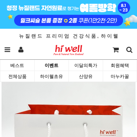
뉴 질 랜 드 프 리 미 엄 건 강 식 품 , 하 이 웰
베스트
이벤트
이달의특가
회원혜택
전체상품
하이웰초유
산양유
마누카꿀