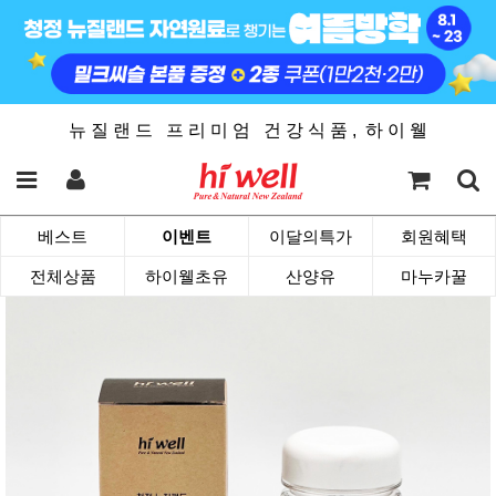
뉴 질 랜 드 프 리 미 엄 건 강 식 품 , 하 이 웰
베스트
이벤트
이달의특가
회원혜택
전체상품
하이웰초유
산양유
마누카꿀