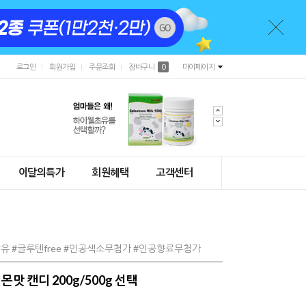
로그인
회원가입
주문조회
장바구니
0
마이페이지
이달의특가
회원혜택
고객센터
유 #글루텐free #인공색소무첨가 #인공향료무첨가
맛 캔디 200g/500g 선택