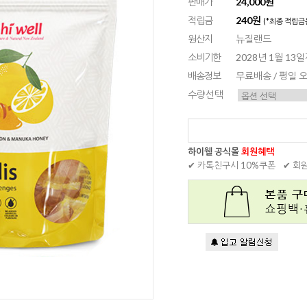
판매가
24,000원
적립금
240원
(*최종 적립금
원산지
뉴질랜드
소비기한
2028년 1월 13
배송정보
무료배송 / 평일
수량선택
하이웰 공식몰
회원혜택
✔ 카톡친구시 10%쿠폰
✔ 회