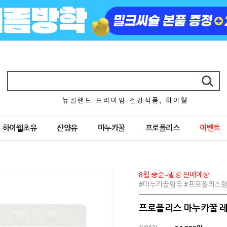
뉴 질 랜 드 프 리 미 엄 건 강 식 품 , 하 이 웰
하이웰초유
산양유
마누카꿀
프로폴리스
이벤트
8월 중순~말경 판매예상
#마누카꿀함유 #프로폴리스함
프로폴리스 마누카꿀 레몬