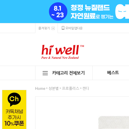
즐겨찾기
모바일앱다운
베스트
카테고리 전체보기
>
>
>
Home
성분별
프로폴리스
캔디