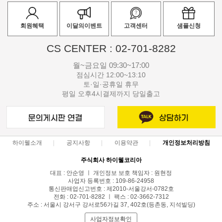
회원혜택
이달의이벤트
고객센터
샘플신청
CS CENTER : 02-701-8282
월~금요일 09:30~17:00
점심시간 12:00~13:10
토·일·공휴일 휴무
평일 오후4시결제까지 당일출고
하이웰소개
공지사항
이용약관
개인정보처리방침
주식회사 하이웰코리아
대표 : 안순영 ㅣ 개인정보 보호 책임자 : 원현정
사업자 등록번호 : 109-86-24958
통신판매업신고번호 : 제2010-서울강서-0782호
전화 : 02-701-8282 ㅣ 팩스 : 02-3662-7312
주소 : 서울시 강서구 강서로56가길 37, 402호(등촌동, 지석빌딩)
사업자정보확인