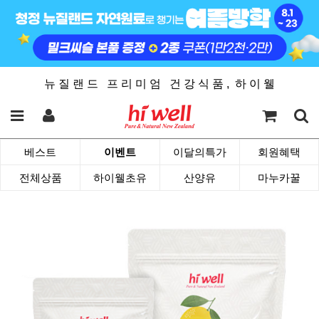
뉴 질 랜 드 프 리 미 엄 건 강 식 품 , 하 이 웰
베스트
이벤트
이달의특가
회원혜택
전체상품
하이웰초유
산양유
마누카꿀