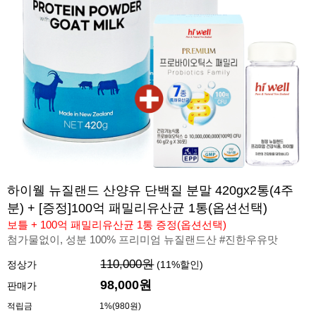
하이웰 뉴질랜드 산양유 단백질 분말 420gx2통(4주
분) + [증정]100억 패밀리유산균 1통(옵션선택)
보틀 + 100억 패밀리유산균 1통 증정(옵션선택)
첨가물없이, 성분 100% 프리미엄 뉴질랜드산 #진한우유맛
110,000원
정상가
(
11
%할인)
98,000원
판매가
적립금
1%(980원)