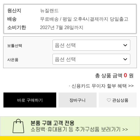
원산지
뉴질랜드
배송
무료배송 / 평일 오후4시결제까지 당일출고
소비기한
2027년 7월 28일까지
보틀선택
사은품
0
총 상품 금액
원
· 신용카드 무이자 할부 혜택 >>
바로 구매하기
장바구니
관심상품