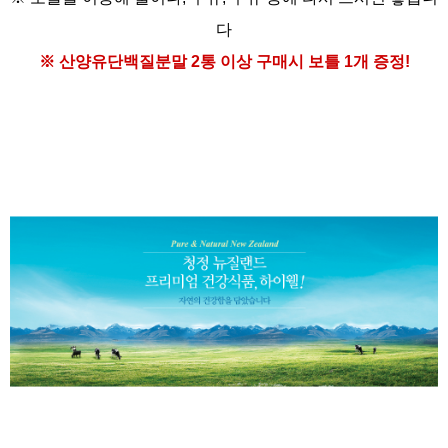
다
※ 산양유단백질분말
2통 이상 구매시
보틀 1개 증정!