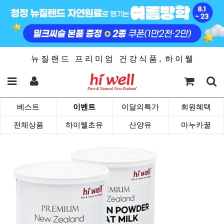
뉴 질 랜 드 프 리 미 엄 건 강 식 품 , 하 이 웰
베스트
이벤트
이달의특가
회원혜택
전체상품
하이웰초유
산양유
마누카꿀