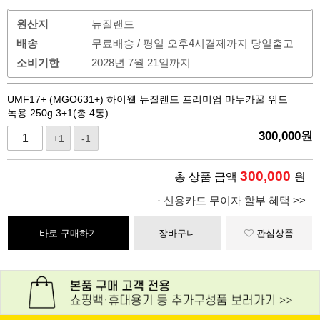
원산지
뉴질랜드
배송
무료배송 / 평일 오후4시결제까지 당일출고
소비기한
2028년 7월 21일까지
UMF17+ (MGO631+) 하이웰 뉴질랜드 프리미엄 마누카꿀 위드
녹용 250g 3+1(총 4통)
300,000
원
+1
-1
300,000
총 상품 금액
원
· 신용카드 무이자 할부 혜택 >>
바로 구매하기
장바구니
관심상품