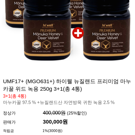
UMF17+ (MGO631+) 하이웰 뉴질랜드 프리미엄 마누
카꿀 위드 녹용 250g 3+1(총 4통)
3+1(총 4통)
마누카꿀 97.5 % +뉴질랜드산 자연방목 귀한 녹용 2.5 %
400,000원
정상가
(
25
%할인)
300,000원
판매가
적립금
1%(3000원)