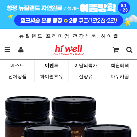
뉴 질 랜 드 프 리 미 엄 건 강 식 품 , 하 이 웰
베스트
이벤트
이달의특가
회원혜택
전체상품
하이웰초유
산양유
마누카꿀