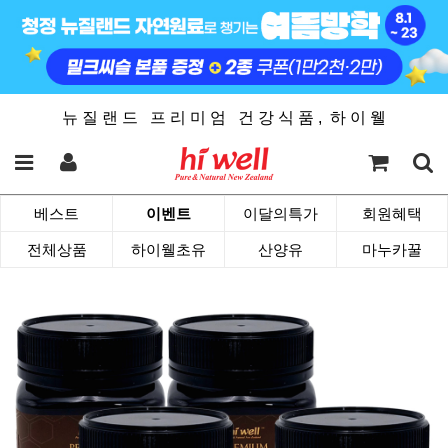
뉴 질 랜 드 프 리 미 엄 건 강 식 품 , 하 이 웰
베스트
이벤트
이달의특가
회원혜택
전체상품
하이웰초유
산양유
마누카꿀