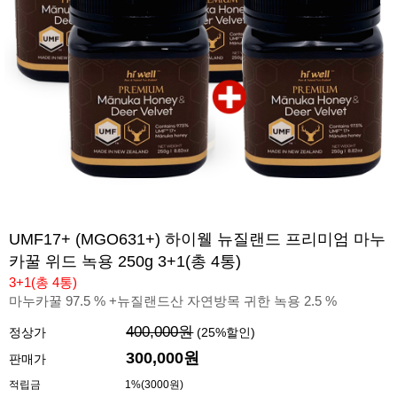
UMF17+ (MGO631+) 하이웰 뉴질랜드 프리미엄 마누
카꿀 위드 녹용 250g 3+1(총 4통)
3+1(총 4통)
마누카꿀 97.5 % +뉴질랜드산 자연방목 귀한 녹용 2.5 %
400,000원
정상가
(
25
%할인)
300,000원
판매가
적립금
1%(3000원)