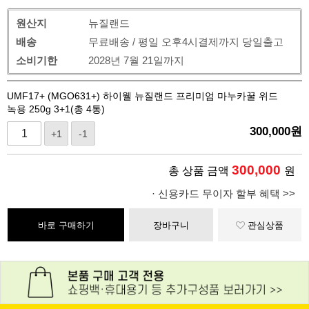
원산지
뉴질랜드
배송
무료배송 / 평일 오후4시결제까지 당일출고
소비기한
2028년 7월 21일까지
UMF17+ (MGO631+) 하이웰 뉴질랜드 프리미엄 마누카꿀 위드
녹용 250g 3+1(총 4통)
300,000
원
+1
-1
300,000
총 상품 금액
원
· 신용카드 무이자 할부 혜택 >>
바로 구매하기
장바구니
관심상품